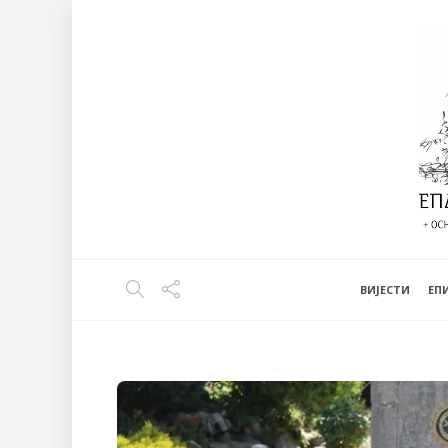
ВИЈЕСТИ
EП