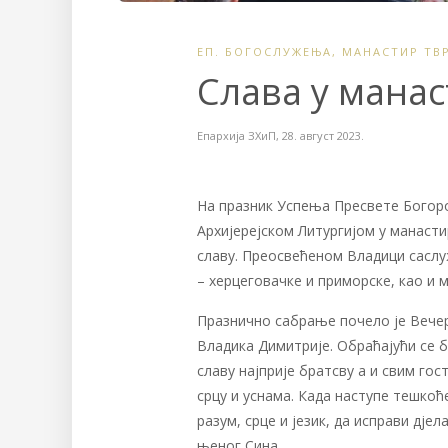
ЕП. БОГОСЛУЖЕЊА
,
МАНАСТИР ТВ
Слава у мана
Епархија ЗХиП
,
28. август 2023.
На празник Успења Пресвете Богор
Архијерејском Литургијом у манасти
славу. Преосвећеном Владици сасл
– херцеговачке и приморске, као и 
Празнично сабрање почело је Вече
Владика Димитрије. Обраћајући се б
славу најприје братсву а и свим гос
срцу и уснама. Када наступе тешкоће
разум, срце и језик, да исправи дје
њеног Сина.