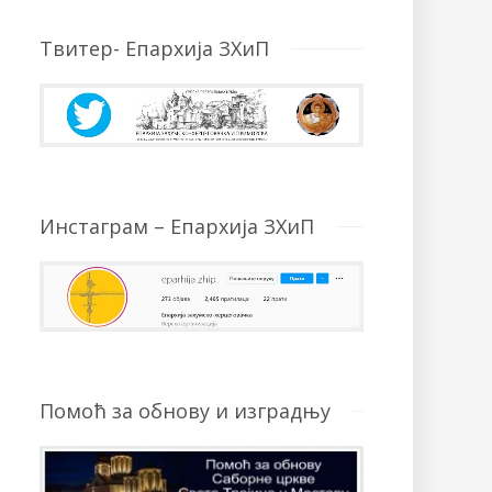
Твитер- Епархија ЗХиП
Инстаграм – Епархија ЗХиП
Помоћ за обнову и изградњу