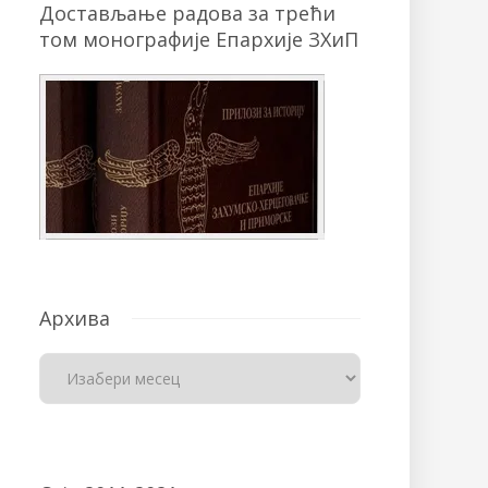
Достављање радова за трећи
том монографије Епархије ЗХиП
Архива