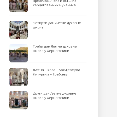
пребиловачких и осталих
херцеговачких мученика
Четврти дан Љетне духовне
школе
Трећи дан Љетне духовне
школе у Херцеговини
Љетна школа – Архијерејска
Литургија у Требињу
Други дан Љетне духовне
школе у Херцеговини