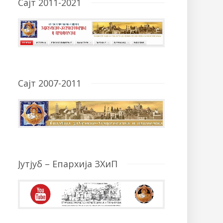
Сајт 2011-2021
Сајт 2007-2011
Јутјуб – Епархија ЗХиП