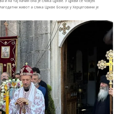
а и на тај начин она је слика Цркве. У цркви се човјек
лагодатни живот а слика Цркве Божије у Херцеговини је