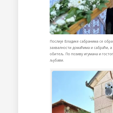
Послије Владике сабранима се обра
захвалности домаћима и сабраћи, а
обитељ. По позиву игумана и госто
љубави.