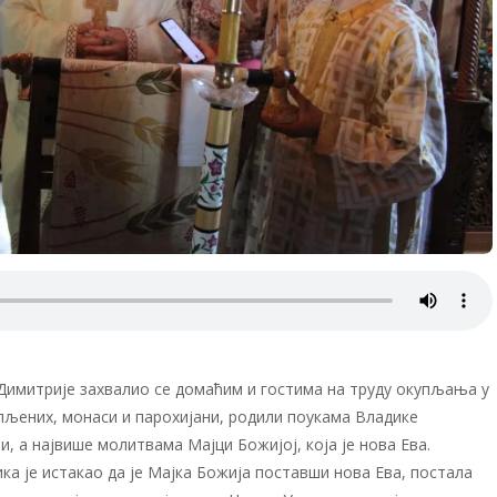
 Димитрије захвалио се домаћим и гостима на труду окупљања у
упљених, монаси и парохијани, родили поукама Владике
, а највише молитвама Мајци Божијој, која је нова Ева.
ика је истакао да је Мајка Божија поставши нова Ева, постала