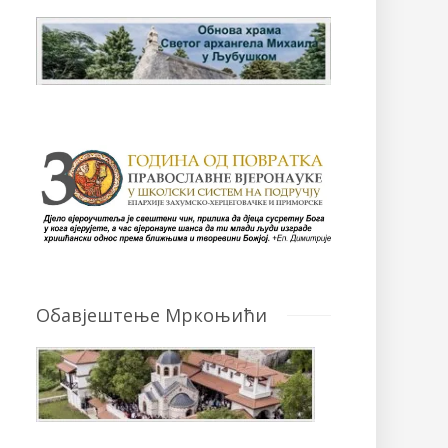
Обавјештење Мркоњићи