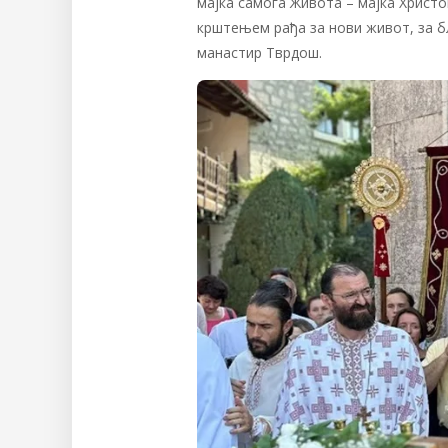
мајка самога Живота – мајка Христов
крштењем рађа за нови живот, за б
манастир Тврдош.