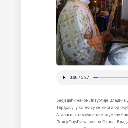
Бесједећи након Литургије Владика
Тврдошу, у којем су се многи од ок
Атанасија, послушањем игуману Сави
Подсјећајући на ријечи Отаца, Влад