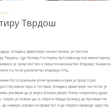
РДОШ
стиру Тврдош
одице, Владика Димитрије началствовао је Светом
ру Тврдош, гдје Велику Госпојину прослављају као манастирску
уживало је свештенство и свештеномонаштво Епархије Захумско
многи гости из различитих епархија СПЦ.
рњим богослужењем уочи празника којим је предстојао
ратству манастира и гостима, Владика Димитрије честитао је
тима, рекавши да je мајка Божија увијек близу човјековој души,
, човјек је позван да се обрати Мајци Божијој да просвијетли
ла, да намјере управи на прави пут и да човјека приведе Царству