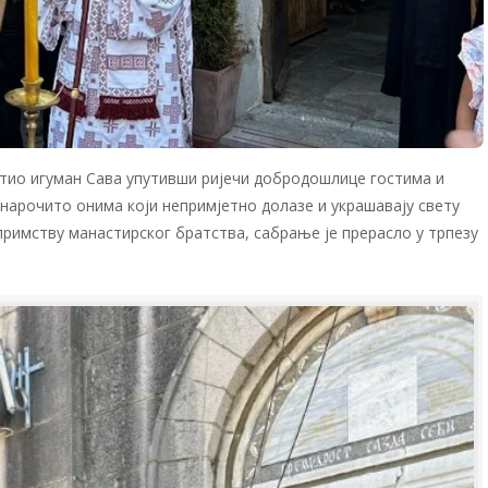
тио игуман Сава упутивши ријечи добродошлице гостима и
 нарочито онима који непримјетно долазе и украшавају свету
примству манастирског братства, сабрање је прерасло у трпезу