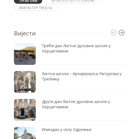
o
e
Т(Р)АГОВИ
#ЕПИСКОП БОГОСЛУЖЕЊА
o
r
#МАНАСТИР ТВРДОШ
k
Вијести
Трећи дан Љетне духовне школе у
Херцеговини
Љетна школа – Архијерејска Литургија у
Требињу
Други дан Љетне духовне школе у
Херцеговини
Илиндан у селу Удрежње