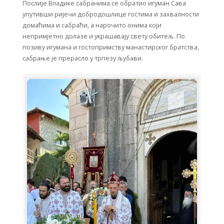
Послије Владике сабранима се обратио игуман Сава
упутивши ријечи добродошлице гостима и захвалности
домаћима и сабраћи, а нарочито онима који
непримјетно долазе и украшавају свету обитељ. По
позиву игумана и гостопримству манастирског братства,
сабрање је прерасло у трпезу љубави.