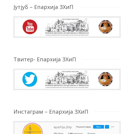
Јутјуб – Епархија ЗХиП
Твитер- Епархија ЗХиП
Инстаграм – Епархија ЗХиП