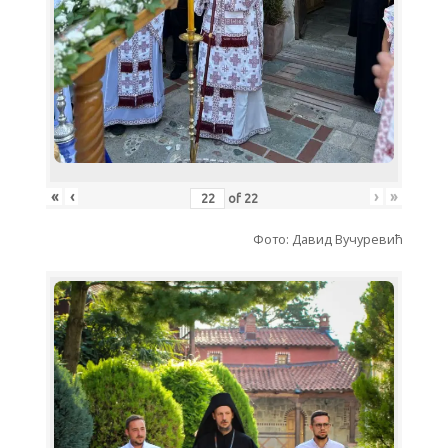
«
‹
›
»
of
22
Фото: Давид Вучуревић