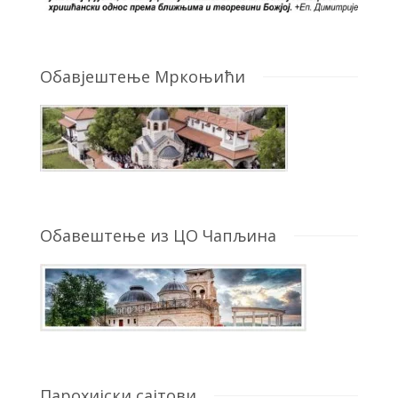
Обавјештење Мркоњићи
Обавештење из ЦО Чапљина
Парохијски сајтови