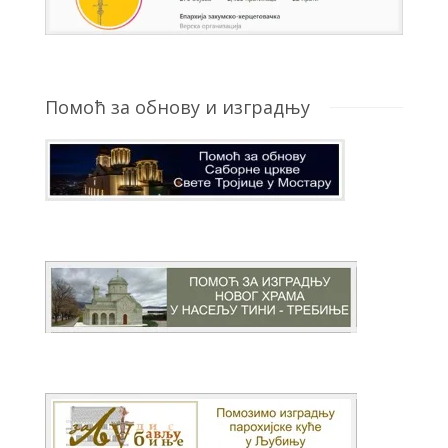
Помоћ за обнову и изградњу