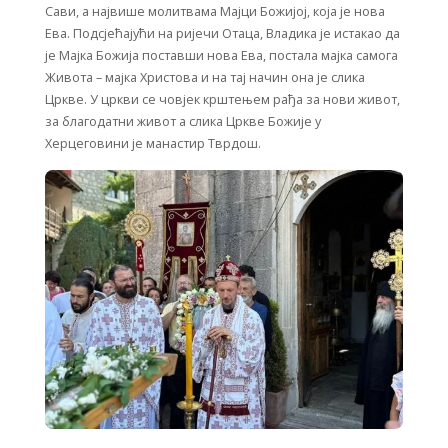
Сави, а највише молитвама Мајци Божијој, која је нова
Ева. Подсјећајући на ријечи Отаца, Владика је истакао да
је Мајка Божија поставши нова Ева, постала мајка самога
Живота – мајка Христова и на тај начин она је слика
Цркве. У цркви се човјек крштењем рађа за нови живот,
за благодатни живот а слика Цркве Божије у
Херцеговини је манастир Тврдош.