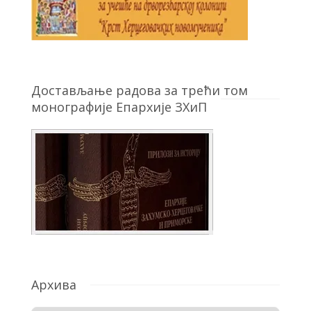
Достављање радова за трећи том
монографије Епархије ЗХиП
Архива