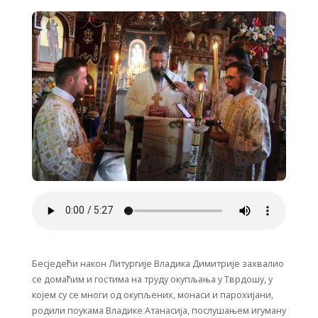
Бесједећи након Литургије Владика Димитрије захвалио
се домаћим и гостима на труду окупљања у Тврдошу, у
којем су се многи од окупљених, монаси и парохијани,
родили поукама Владике Атанасија, послушањем игуману