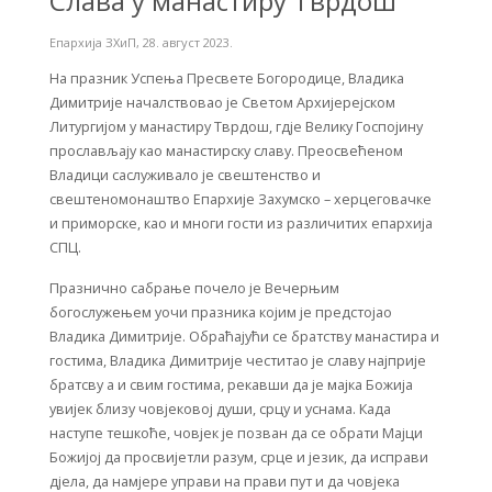
Слава у манастиру Тврдош
Епархија ЗХиП
,
28. август 2023.
На празник Успења Пресвете Богородице, Владика
Димитрије началствовао је Светом Архијерејском
Литургијом у манастиру Тврдош, гдје Велику Госпојину
прослављају као манастирску славу. Преосвећеном
Владици саслуживало је свештенство и
свештеномонаштво Епархије Захумско – херцеговачке
и приморске, као и многи гости из различитих епархија
СПЦ.
Празнично сабрање почело је Вечерњим
богослужењем уочи празника којим је предстојао
Владика Димитрије. Обраћајући се братству манастира и
гостима, Владика Димитрије честитао је славу најприје
братсву а и свим гостима, рекавши да je мајка Божија
увијек близу човјековој души, срцу и уснама. Када
наступе тешкоће, човјек је позван да се обрати Мајци
Божијој да просвијетли разум, срце и језик, да исправи
дјела, да намјере управи на прави пут и да човјека