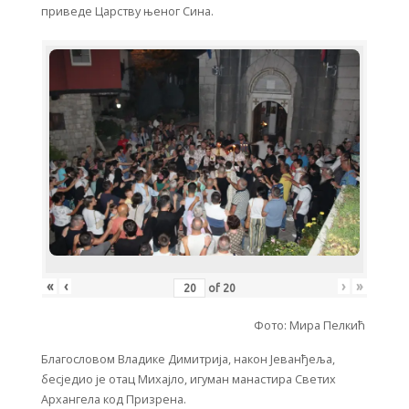
приведе Царству њеног Сина.
«
‹
›
»
of
20
Фото: Мира Пелкић
Благословом Владике Димитрија, након Јеванђеља,
бесједио је отац Михајло, игуман манастира Светих
Архангела код Призрена.