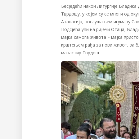
Бесједећи након Литургије Владика
Тврдошу, у којем су се многи од ок
Атанасија, послушањем игуману Сави
Подсјећајући на ријечи Отаца, Влад
мајка самога Живота – мајка Христов
крштењем рађа за нови живот, за б
манастир Тврдош.