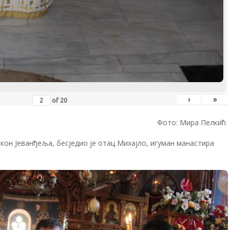
›
»
of
20
Фото: Мира Пелкић
кон Јеванђеља, бесједио је отац Михајло, игуман манастира