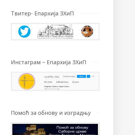
Твитер- Епархија ЗХиП
Инстаграм – Епархија ЗХиП
Помоћ за обнову и изградњу