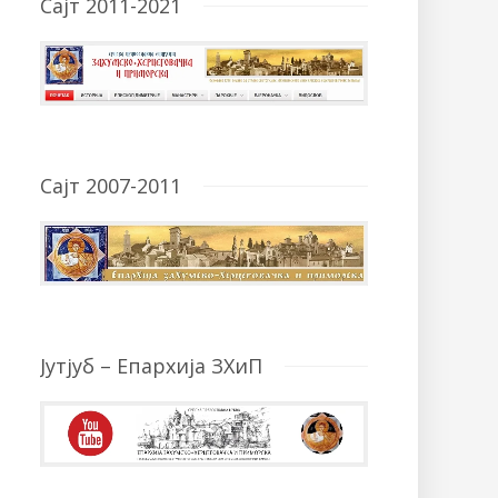
Сајт 2011-2021
Сајт 2007-2011
Јутјуб – Епархија ЗХиП