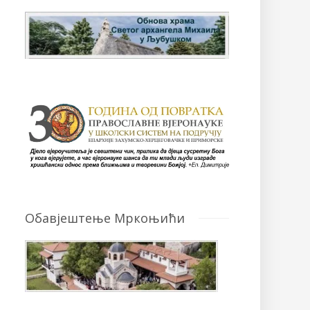
Обавјештење Мркоњићи