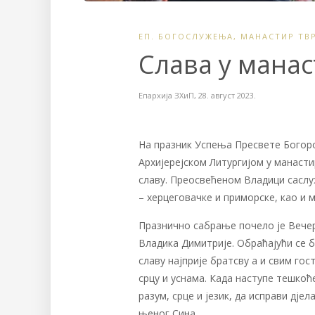
ЕП. БОГОСЛУЖЕЊА
,
МАНАСТИР ТВ
Слава у мана
Епархија ЗХиП
,
28. август 2023.
На празник Успења Пресвете Богор
Архијерејском Литургијом у манасти
славу. Преосвећеном Владици сасл
– херцеговачке и приморске, као и 
Празнично сабрање почело је Вече
Владика Димитрије. Обраћајући се б
славу најприје братсву а и свим гос
срцу и уснама. Када наступе тешкоће
разум, срце и језик, да исправи дје
њеног Сина.