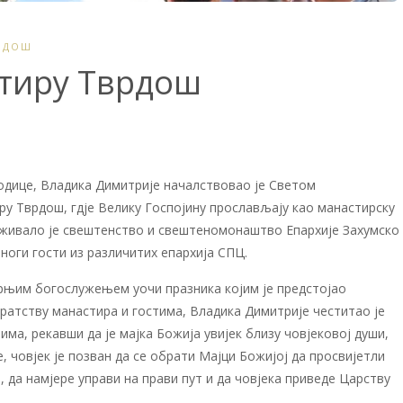
РДОШ
стиру Тврдош
одице, Владика Димитрије началствовао је Светом
ру Тврдош, гдје Велику Госпојину прослављају као манастирску
уживало је свештенство и свештеномонаштво Епархије Захумско
многи гости из различитих епархија СПЦ.
рњим богослужењем уочи празника којим је предстојао
ратству манастира и гостима, Владика Димитрије честитао је
тима, рекавши да je мајка Божија увијек близу човјековој души,
, човјек је позван да се обрати Мајци Божијој да просвијетли
ла, да намјере управи на прави пут и да човјека приведе Царству