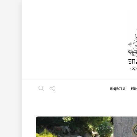
ВИЈЕСТИ
EП