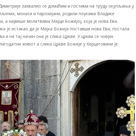
 Димитрије захвалио се домаћим и гостима на труду окупљања у
упљених, монаси и парохијани, родили поукама Владике
, а највише молитвама Мајци Божијој, која је нова Ева.
ика је истакао да је Мајка Божија поставши нова Ева, постала
а и на тај начин она је слика Цркве. У цркви се човјек
лагодатни живот а слика Цркве Божије у Херцеговини је