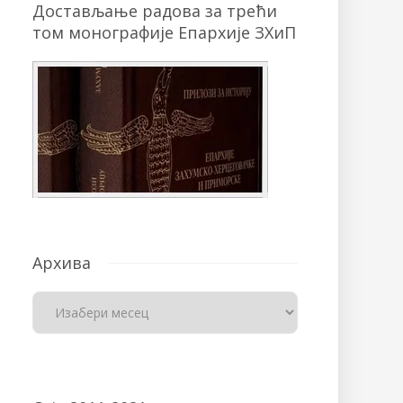
Достављање радова за трећи
том монографије Епархије ЗХиП
Архива