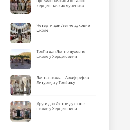
пребиловачких и осталих
херцеговачких мученика
Четврти дан Љетне духовне
школе
Трећи дан Љетне духовне
школе у Херцеговини
Љетна школа – Архијерејска
Литургија у Требињу
Други дан Љетне духовне
школе у Херцеговини