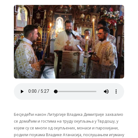
Бесједећи након Литургије Владика Димитрије захвалио
се домаћим и гостима на труду окупљања у Тврдошу, у
којем су се многи од окупљених, монаси и парохијани,
родили поукама Владике Атанасија, послушањем игуману