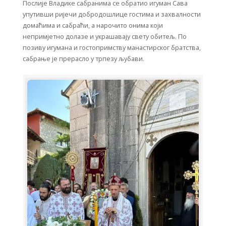
Послије Владике сабранима се обратио игуман Сава
упутивши ријечи добродошлице гостима и захвалности
домаћима и сабраћи, а нарочито онима који
непримјетно долазе и украшавају свету обитељ. По
позиву игумана и гостопримству манастирског братства,
сабрање је прерасло у трпезу љубави.