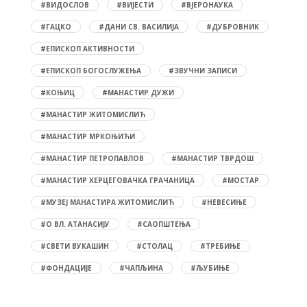
#ВИДОСЛОВ
#ВИЈЕСТИ
#ВЈЕРОНАУКА
#ГАЦКО
#ДАНИ СВ. ВАСИЛИЈА
#ДУБРОВНИК
#ЕПИСКОП АКТИВНОСТИ
#ЕПИСКОП БОГОСЛУЖЕЊА
#ЗВУЧНИ ЗАПИСИ
#КОЊИЦ
#МАНАСТИР ДУЖИ
#МАНАСТИР ЖИТОМИСЛИЋ
#МАНАСТИР МРКОЊИЋИ
#МАНАСТИР ПЕТРОПАВЛОВ
#МАНАСТИР ТВРДОШ
#МАНАСТИР ХЕРЦЕГОВАЧКА ГРАЧАНИЦА
#МОСТАР
#МУЗЕЈ МАНАСТИРА ЖИТОМИСЛИЋ
#НЕВЕСИЊЕ
#О ВЛ. АТАНАСИЈУ
#САОПШТЕЊА
#СВЕТИ ВУКАШИН
#СТОЛАЦ
#ТРЕБИЊЕ
#ФОНДАЦИЈЕ
#ЧАПЉИНА
#ЉУБИЊЕ