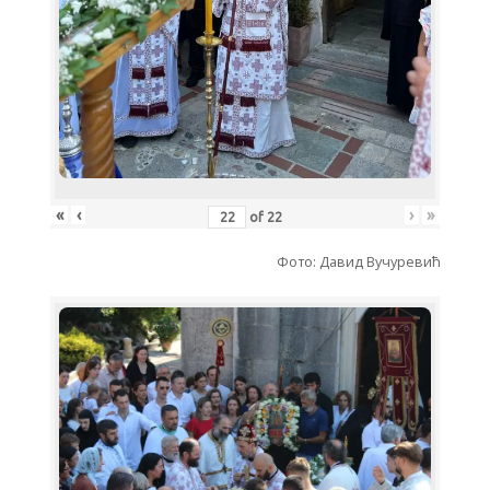
«
‹
›
»
of
22
Фото: Давид Вучуревић