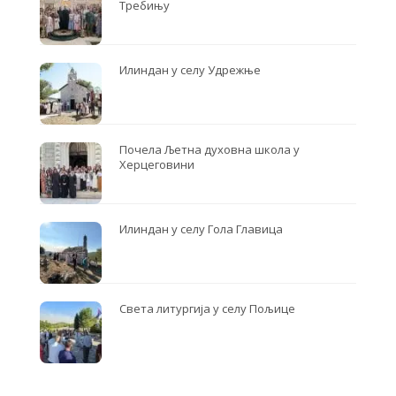
Требињу
Илиндан у селу Удрежње
Почела Љетна духовна школа у
Херцеговини
Илиндан у селу Гола Главица
Света литургија у селу Пољице