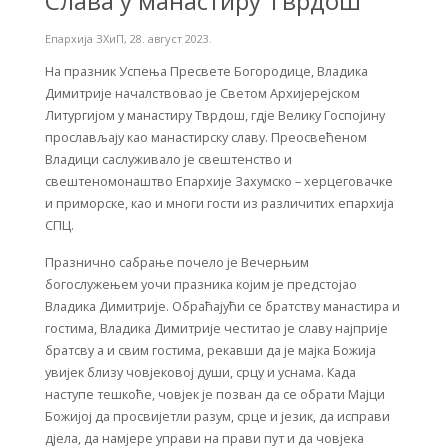
Слава у манастиру Тврдош
Епархија ЗХиП
,
28. август 2023.
На празник Успења Пресвете Богородице, Владика
Димитрије началствовао је Светом Архијерејском
Литургијом у манастиру Тврдош, гдје Велику Госпојину
прослављају као манастирску славу. Преосвећеном
Владици саслуживало је свештенство и
свештеномонаштво Епархије Захумско – херцеговачке
и приморске, као и многи гости из различитих епархија
СПЦ.
Празнично сабрање почело је Вечерњим
богослужењем уочи празника којим је предстојао
Владика Димитрије. Обраћајући се братству манастира и
гостима, Владика Димитрије честитао је славу најприје
братсву а и свим гостима, рекавши да je мајка Божија
увијек близу човјековој души, срцу и уснама. Када
наступе тешкоће, човјек је позван да се обрати Мајци
Божијој да просвијетли разум, срце и језик, да исправи
дјела, да намјере управи на прави пут и да човјека