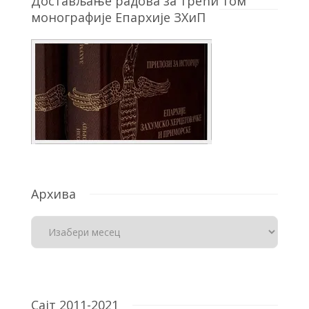
Достављање радова за трећи том
монографије Епархије ЗХиП
Архива
Сајт 2011-2021