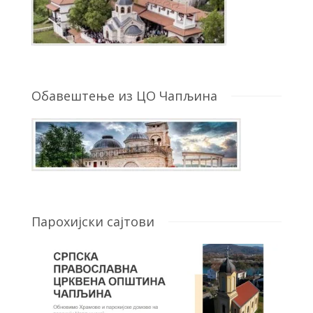
Обавештење из ЦО Чапљина
Парохијски сајтови