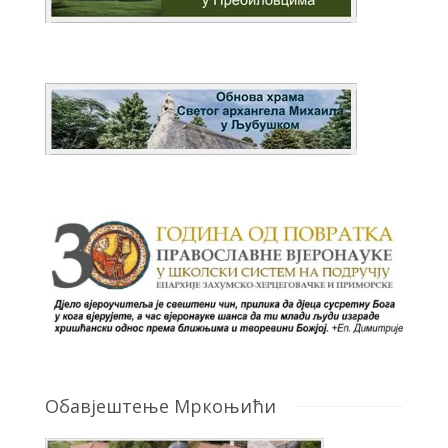
Обавјештење Мркоњићи