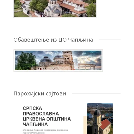
Обавештење из ЦО Чапљина
Парохијски сајтови