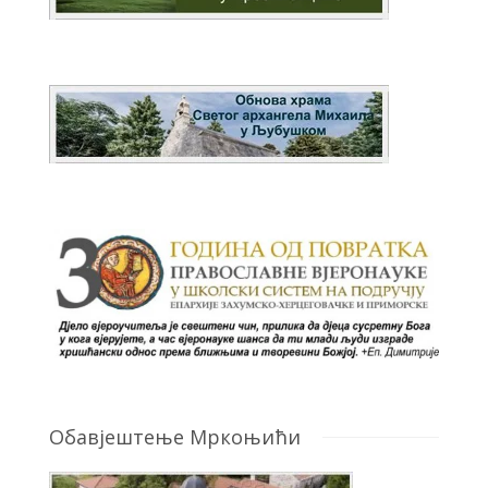
Обавјештење Мркоњићи