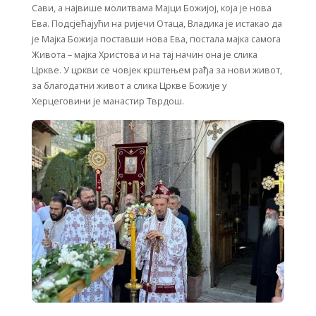
Сави, а највише молитвама Мајци Божијој, која је нова
Ева. Подсјећајући на ријечи Отаца, Владика је истакао да
је Мајка Божија поставши нова Ева, постала мајка самога
Живота – мајка Христова и на тај начин она је слика
Цркве. У цркви се човјек крштењем рађа за нови живот,
за благодатни живот а слика Цркве Божије у
Херцеговини је манастир Тврдош.