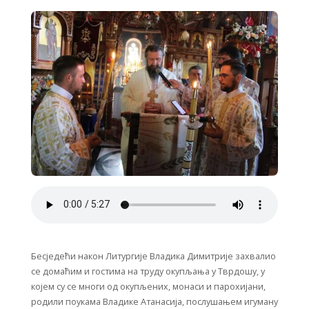
Бесједећи након Литургије Владика Димитрије захвалио
се домаћим и гостима на труду окупљања у Тврдошу, у
којем су се многи од окупљених, монаси и парохијани,
родили поукама Владике Атанасија, послушањем игуману