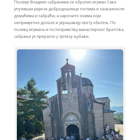
Послије Владике сабранима се обратио игуман Сава
упутивши ријечи добродошлице гостима и захвалности
домаћима и сабраћи, а нарочито онима који
непримјетно долазе и украшавају свету обитељ. По
позиву игумана и гостопримству манастирског братства,
сабрање је прерасло у трпезу љубави.