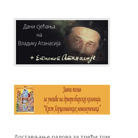
Достављање радова за трећи том