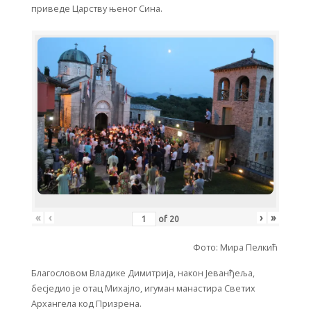
приведе Царству њеног Сина.
«
‹
›
»
of
20
Фото: Мира Пелкић
Благословом Владике Димитрија, након Јеванђеља,
бесједио је отац Михајло, игуман манастира Светих
Архангела код Призрена.