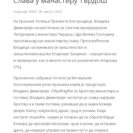
Слава у манастиру Тврдош
Епархија ЗХиП
,
28. август 2023.
На празник Успења Пресвете Богородице, Владика
Димитрије началствовао је Светом Архијерејском
Литургијом у манастиру Тврдош, гдје Велику Госпојину
прослављају као манастирску славу. Преосвећеном
Владици саслуживало је свештенство и
свештеномонаштво Епархије Захумско – херцеговачке
и приморске, као и многи гости из различитих епархија
СПЦ.
Празнично сабрање почело је Вечерњим
богослужењем уочи празника којим је предстојао
Владика Димитрије. Обраћајући се братству манастира и
гостима, Владика Димитрије честитао је славу најприје
братсву а и свим гостима, рекавши да je мајка Божија
увијек близу човјековој души, срцу и уснама. Када
наступе тешкоће, човјек је позван да се обрати Мајци
Божијој да просвијетли разум, срце и језик, да исправи
дјела, да намјере управи на прави пут и да човјека