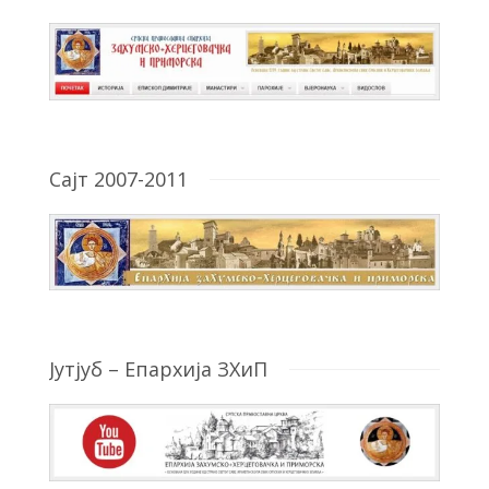
Сајт 2007-2011
Јутјуб – Епархија ЗХиП