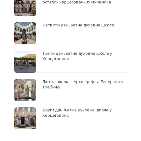
осталих херцеговачких мученика
Четврти дан Љетне духовне школе
Трећи дан Љетне духовне школе у
Херцеговини
Љетна школа – Архијерејска Литургија у
Требињу
Други дан Љетне духовне школе у
Херцеговини