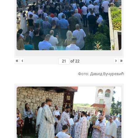
«
‹
›
»
of
22
Фото: Давид Вучуревић