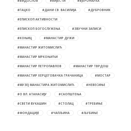
#ВИДОСЛОВ
#ВИЈЕСТИ
#ВЈЕРОНАУКА
#ГАЦКО
#ДАНИ СВ. ВАСИЛИЈА
#ДУБРОВНИК
#ЕПИСКОП АКТИВНОСТИ
#ЕПИСКОП БОГОСЛУЖЕЊА
#ЗВУЧНИ ЗАПИСИ
#КОЊИЦ
#МАНАСТИР ДУЖИ
#МАНАСТИР ЖИТОМИСЛИЋ
#МАНАСТИР МРКОЊИЋИ
#МАНАСТИР ПЕТРОПАВЛОВ
#МАНАСТИР ТВРДОШ
#МАНАСТИР ХЕРЦЕГОВАЧКА ГРАЧАНИЦА
#МОСТАР
#МУЗЕЈ МАНАСТИРА ЖИТОМИСЛИЋ
#НЕВЕСИЊЕ
#О ВЛ. АТАНАСИЈУ
#САОПШТЕЊА
#СВЕТИ ВУКАШИН
#СТОЛАЦ
#ТРЕБИЊЕ
#ФОНДАЦИЈЕ
#ЧАПЉИНА
#ЉУБИЊЕ