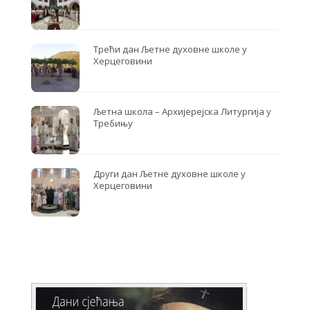
Трећи дан Љетне духовне школе у
Херцеговини
Љетна школа – Архијерејска Литургија у
Требињу
Други дан Љетне духовне школе у
Херцеговини