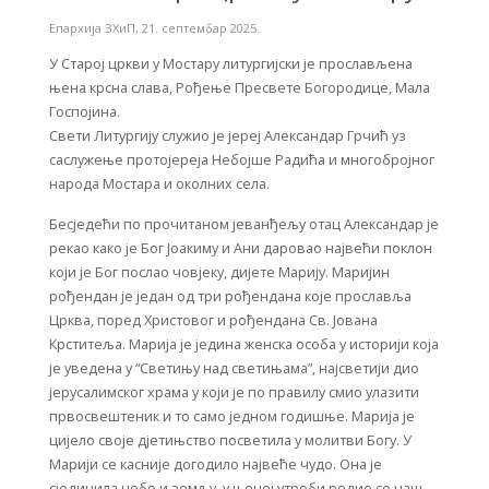
Епархија ЗХиП
,
21. септембар 2025.
У Старој цркви у Мостару литургијски је прослављена
њена крсна слава, Рођење Пресвете Богородице, Мала
Госпојина.
Свети Литургију служио је јереј Александар Грчић уз
саслужење протојереја Небојше Радића и многобројног
народа Мостара и околних села.
Бесједећи по прочитаном јеванђељу отац Александар је
рекао како је Бог Јоакиму и Ани даровао највећи поклон
који је Бог послао човјеку, дијете Марију. Маријин
рођендан је један од три рођендана које прославља
Црква, поред Христовог и рођендана Св. Јована
Крститеља. Марија је једина женска особа у историји која
је уведена у “Светињу над светињама”, најсветији дио
јерусалимског храма у који је по правилу смио улазити
првосвештеник и то само једном годишње. Марија је
цијело своје дјетињство посветила у молитви Богу. У
Марији се касније догодило највеће чудо. Она је
сјединила небо и земљу, у њеној утроби родио се наш