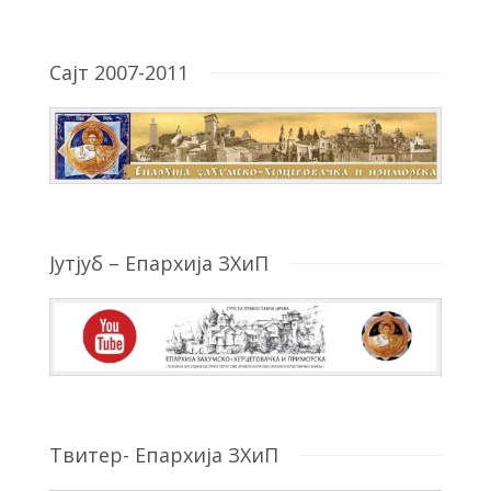
Сајт 2007-2011
Јутјуб – Епархија ЗХиП
Твитер- Епархија ЗХиП