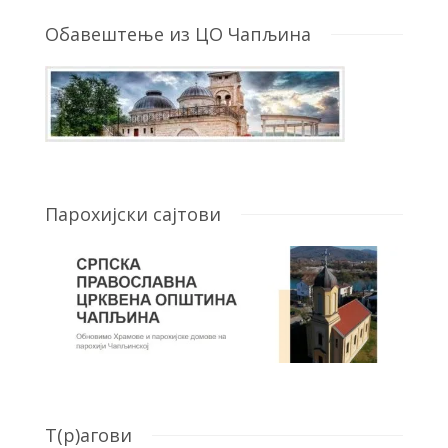
Обавештење из ЦО Чапљина
Парохијски сајтови
T(р)агови