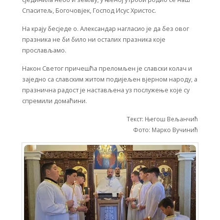
Спаситељ, Богочовјек, Господ Исус Христос.
На крају бесједе о. Александар нагласио је да без овог
празника не би било ни осталих празника које
прослављамо.
Након Светог причешћа преломљен је славски колач и
заједно са славским житом подијељен вјерном народу, а
празнична радост је настављена уз послужење које су
спремили домаћини.
Текст: Његош Вељанчић
Фото: Марко Вучинић