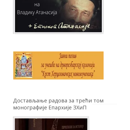
Достављање радова за трећи том
монографије Епархије ЗХиП