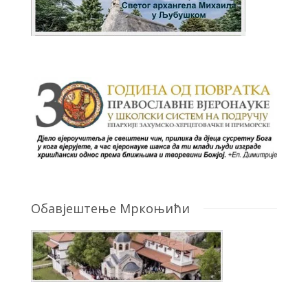
Обавјештење Мркоњићи