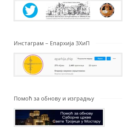
Инстаграм – Епархија ЗХиП
Помоћ за обнову и изградњу