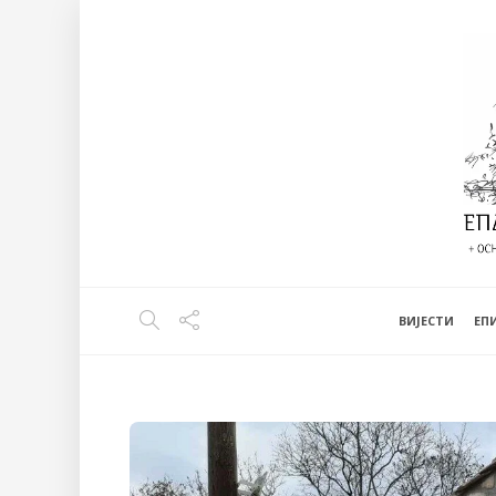
ВИЈЕСТИ
EП