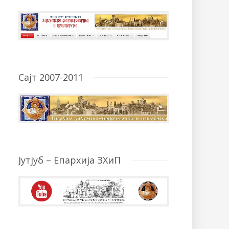
Сајт 2007-2011
Јутјуб – Епархија ЗХиП