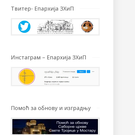
Твитер- Епархија ЗХиП
Инстаграм – Епархија ЗХиП
Помоћ за обнову и изградњу