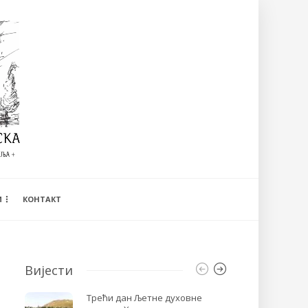
И
КОНТАКТ
Вијести
Трећи дан Љетне духовне