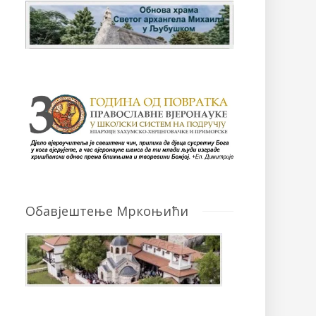
Обавјештење Мркоњићи