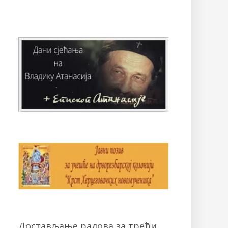
Достављање радова за трећи