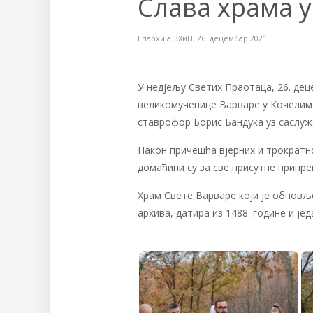
Слава храма 
Епархија ЗХиП
,
26. децембар 2021.
У недјељу Светих Праотаца, 26. дец
великомученице Варваре у Кочелима.
ставрофор Борис Бандука уз саслуж
Након причешћа вјерних и трократн
домаћини су за све присутне припр
Храм Свете Варваре који је обновљ
архива, датира из 1488. године и је