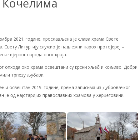
у Кочелима
ембра 2021. године, прослављена је слава храма Свете
 Свету Литургију служио је надлежни парох протојереј –
ење вјерног народа овог краја.
ог опхода око храма освештани су крсни хљеб и кољиво. Добри
емили трпезу љубави.
ен и освештан 2019. године, према записима из Дубровачког
дан је од најстаријих православних храмова у Херцеговини.