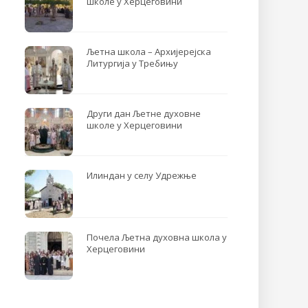
школе у Херцеговини
Љетна школа – Архијерејска
Литургија у Требињу
Други дан Љетне духовне
школе у Херцеговини
Илиндан у селу Удрежње
Почела Љетна духовна школа у
Херцеговини