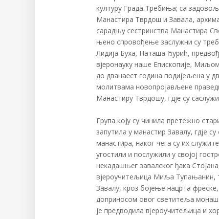
културу Града Требиња; са задовољ
Манастира Тврдош и Завала, архиман
сарадњу сестринства Манастира Све
њено спровођење заслужни су треби
Лидија Буха, Наташа Ђурић, предво
вјеронауку наше Епископије, Миљом
до дванаест година подијељена у дв
молитвама новопројављене праведне
Манастиру Тврдошу, гдје су саслуж
Група коју су чинила претежно стари
запутила у манастир Завалу, гдје су
манастира, наког чега су их служи
угостили и послужили у својој гос
некадашњег завалског ђака Стојана,
вјероучитељица Миља Тупањанин, т
Завалу, кроз бојење нацрта фреске, 
доприносом овог светитеља монаштв
је предводила вјероучитељица и хо