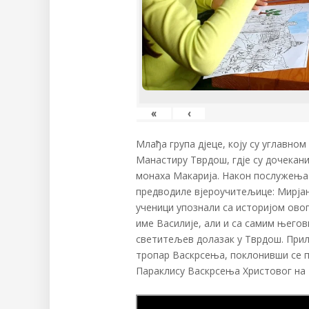
«
‹
Млађа група дјеце, коју су углавном
Манастиру Тврдош, гдје су дочекан
монаха Макарија. Након послужења у
предводиле вјероучитељице: Мирјана
ученици упознали са историјом ово
име Василије, али и са самим његов
светитељев долазак у Тврдош. Прили
тропар Васкрсења, поклонивши се п
Параклису Васкрсења Христовог на