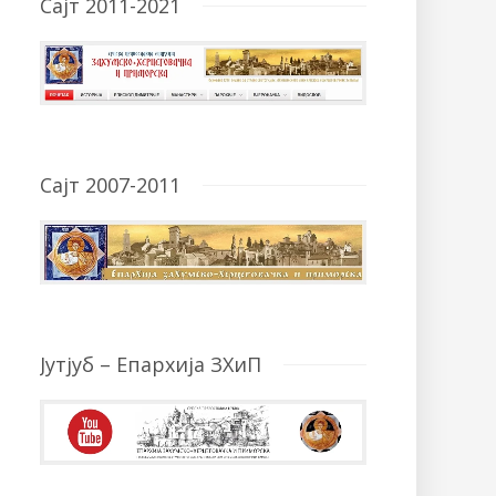
Сајт 2011-2021
Сајт 2007-2011
Јутјуб – Епархија ЗХиП