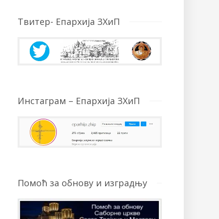
Твитер- Епархија ЗХиП
Инстаграм – Епархија ЗХиП
Помоћ за обнову и изградњу