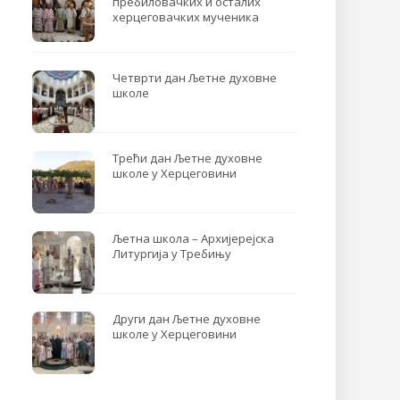
пребиловачких и осталих
херцеговачких мученика
Четврти дан Љетне духовне
школе
Трећи дан Љетне духовне
школе у Херцеговини
Љетна школа – Архијерејска
Литургија у Требињу
Други дан Љетне духовне
школе у Херцеговини