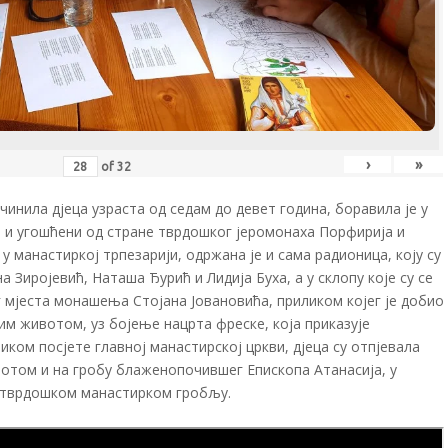
›
»
of
32
 чинила дјеца узраста од седам до девет година, боравила је у
и и угошћени од стране тврдошког јеромонаха Порфирија и
 манастиркој трпезарији, одржана је и сама радионица, коју су
 Зиројевић, Наташа Ђурић и Лидија Буха, а у склопу које су се
г мјеста монашења Стојана Јовановића, приликом којег је добио
им животом, уз бојење нацрта фреске, која приказује
ком посјете главној манастирској цркви, дјеца су отпјевала
отом и на гробу блаженопочившег Епископа Атанасија, у
 тврдошком манастирком гробљу.