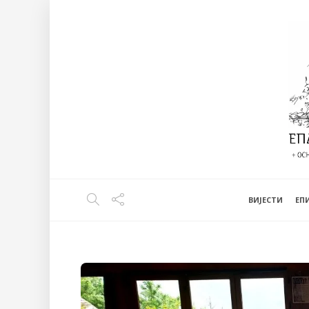
ВИЈЕСТИ
EП