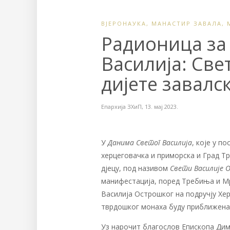
ВЈЕРОНАУКА
,
МАНАСТИР ЗАВАЛА
,
Радионица за 
Василија: Све
дијете завалс
Епархија ЗХиП
,
13. мај 2023.
У
Данима Светог Василија
, које у п
херцеговачка и приморска и Град Т
дјецу, под називом
Свети Василије 
манифестација, поред Требиња и Мр
Василија Острошког на подручју Хер
тврдошког монаха буду приближена 
Уз нарочит благослов Епископа Дим