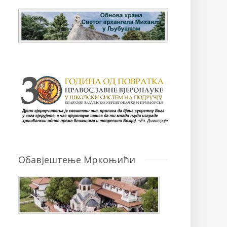
Обавјештење Мркоњићи