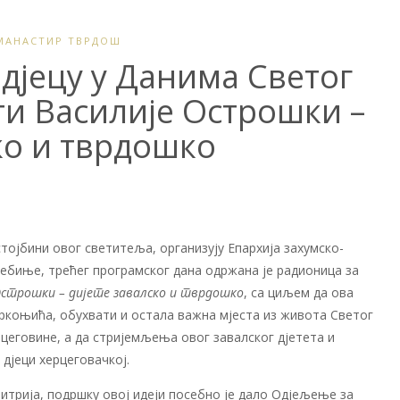
МАНАСТИР ТВРДОШ
дјецу у Данима Светог
ти Василије Острошки –
ко и тврдошко
остојбини овог светитеља, организују Епархија захумско-
ребиње, трећег програмског дана одржана је радионица за
Острошки – дијете завалско и тврдошко
, са циљем да ова
коњића, обухвати и остала важна мјеста из живота Светог
цеговине, а да стријемљења овог завалског дјетета и
дјеци херцеговачкој.
итрија, подршку овој идеји посебно је дало Одјељење за