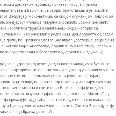
ством и дјелатном љубављу прихватили су је игумани
дрити Сава и Василије, са својим братствима, а уз помоћ и
тог Василија у Мркоњићима, са својом игуманијом Павлом, за
њске вјероучитељице Мирјана Зиројевић, Бранка Јанковић,
ђене нарочитим трудом и залагањем координаторке за
 Тупањанин. Као учесници у радионици, дјеца узраста од седам
ије групе, по Празнику Светог Василија Чудотворца, закриљени
 његове мајке Анастасије, боравили су у Манстиру Завали и
ивали и учествовали у богослужењу, едукацији и дружењу.
ја дјеца, узраста од девет до дванаест година, аутобусом се
 се најприје причестили на Литургији служеној у католикону овог
тељи ове светиње, јеромонах Марко и јерођакон Стефан,
тропримници. Услиједио је разговор о животу и стријемљењима
 потоњег епископа и светитеља Василија, који је водила
е својеврсна визуализација његовог доласка из Мркоњића у
која приказује тај догађај, а затим и аудитивно упознавање са
у и Цркви уопште, кроз учење пјесме о Светом Василију, које
роначалница Бранка Јанковић.