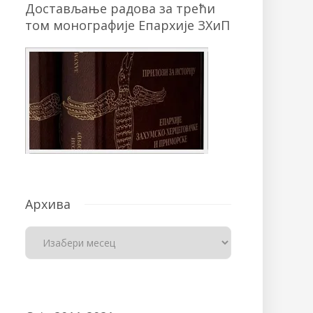
Достављање радова за трећи
том монографије Епархије ЗХиП
Архива