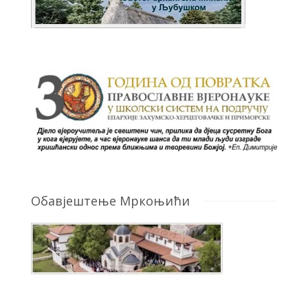
Обавјештење Мркоњићи