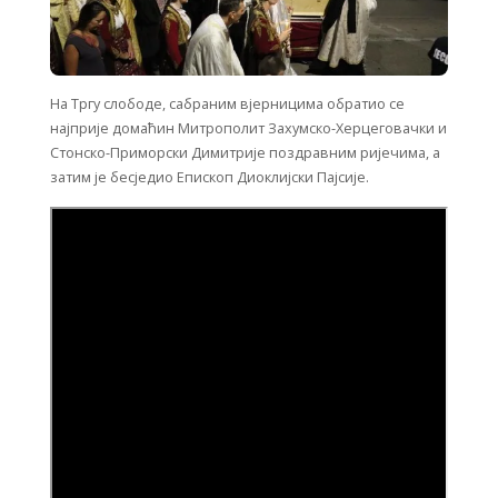
На Тргу слободе, сабраним вјерницима обратио се
најприје домаћин Митрополит Захумско-Херцеговачки и
Стонско-Приморски Димитрије поздравним ријечима, а
затим је бесједио Епископ Диоклијски Пајсије.