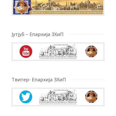
Јутјуб – Епархија ЗХиП
Твитер- Епархија ЗХиП