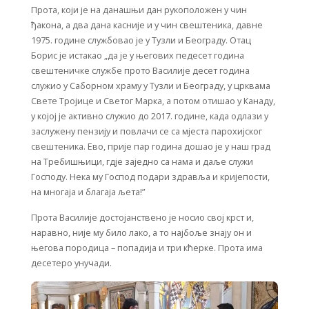
Прота, који је на данашњи дан рукоположен у чин
ђакона, а два дана касније и у чин свештеника, давне
1975. године службовао је у Тузли и Београду. Отац
Борис је истакао „да је у његових педесет година
свештеничке службе прото Василије десет година
служио у Саборном храму у Тузли и Београду, у црквама
Свете Тројице и Светог Марка, а потом отишао у Канаду,
у којој је активно служио до 2017. године, када одлази у
заслужену пензију и повлачи се са мјеста парохијског
свештеника. Ево, прије пар година дошао је у наш град
на Требишњици, гдје заједно са нама и даље служи
Господу. Нека му Господ подари здравља и кријепости,
на многаја и благаја љета!”
Прота Василије достојанствено је носио свој крст и,
наравно, није му било лако, а то најбоље знају он и
његова породица – попадија и три кћерке. Прота има
десетеро унучади.