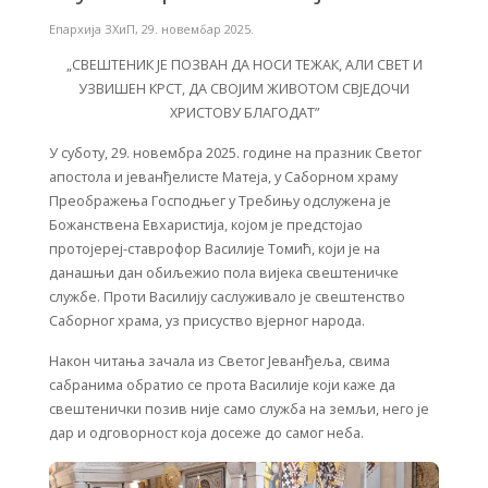
Епархија ЗХиП
,
29. новембар 2025.
„СВЕШТЕНИК ЈЕ ПОЗВАН ДА НОСИ ТЕЖАК, АЛИ СВЕТ И
УЗВИШЕН КРСТ, ДА СВОЈИМ ЖИВОТОМ СВЈЕДОЧИ
ХРИСТОВУ БЛАГОДАТ”
У суботу, 29. новембра 2025. године на празник Светог
апостола и јеванђелисте Матеја, у Саборном храму
Преображења Господњег у Требињу одслужена је
Божанствена Евхаристија, којом је предстојао
протојереј-ставрофор Василије Томић, који је на
данашњи дан обиљежио пола вијека свештеничке
службе. Проти Василију саслуживало је свештенство
Саборног храма, уз присуство вјерног народа.
Након читања зачала из Светог Јеванђеља, свима
сабранима обратио се прота Василије који каже да
свештенички позив није само служба на земљи, него је
дар и одговорност која досеже до самог неба.