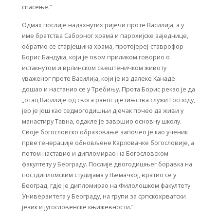
спасење.”
Одмах послије надахнутих ријечи проте Василија, а у
име братства Саборног храма и парохијске заједнице,
обратио се старјешина храма, протојереј-ставрофор
Борис Бандука, који је овом приликом говорио о
истакнутом и врлинском свештеничком животу
уваженог проте Василија, који је из далеке Канаде
дошао и настанио се у Требињу. Прота Борис рекао је да
„отац Василије од свога раног дјетињства служи Господу,
јер је још као седмогодишњи дјечак почео да живи у
манастиру Тавна, одакле је завршио основну школу.
Своје богословско образовање започео је као ученик
прве генерације обновљене Карловачке богословије, а
потом наставио и дипломирао на Богословском
факултету у Београду. Послије двогодишњег боравка на
постдипломским студијама у Њемачкој, вратио се у
Београд, гдје је дипломирао на Филолошком факултету
Универзитета у Београду, на групи за српскохрватски
језик и југословенске књижевности.”