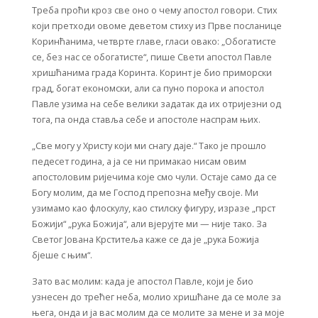
Треба проћи кроз све оно о чему апостол говори. Стих
који претходи овоме деветом стиху из Прве посланице
Коринћанима, четврте главе, гласи овако: „Обогатисте
се, без нас се обогатисте“, пише Свети апостол Павле
хришћанима града Коринта. Коринт је био приморски
град, богат економски, али са пуно порока и апостол
Павле узима на себе велики задатак да их отријезни од
тога, па онда ставља себе и апостоле наспрам њих.
„Све могу у Христу који ми снагу даје.“ Тако је прошло
педесет година, а ја се ни примакао нисам овим
апостоловим ријечима које смо чули. Остаје само да се
Богу молим, да ме Господ препозна међу своје. Ми
узимамо као флоскулу, као стилску фигуру, изразе „прст
Божији“ „рука Божија“, али вјерујте ми — није тако. За
Светог Јована Крститеља каже се да је „рука Божија
бјеше с њим“.
Зато вас молим: када је апостол Павле, који је био
узнесен до трећег неба, молио хришћане да се моле за
њега, онда и ја вас молим да се молите за мене и за моје