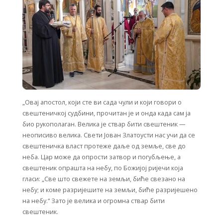
„Овај апостол, који сте ви сада чули и који говори о
свештеничкој судбини, прочитан је и онда када сам ја
био рукополаган. Велика је ствар бити свештеник —
неописиво велика. Свети Јован Златоусти нас учи да се
свештеничка власт протеже даље од земље, све до
неба. Цар може да опрости затвор и погубљење, а
свештеник опрашта на небу, по Божијој ријечи која
гласи: „Све што свежете на земљи, биће свезано на
небу; и коме разријешите на земљи, биће разријешено
на небу.“ Зато је велика и огромна ствар бити
свештеник.