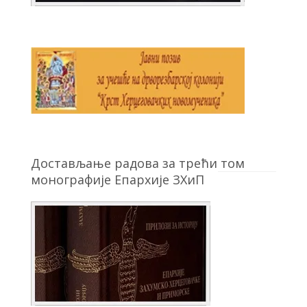
Достављање радова за трећи том
монографије Епархије ЗХиП