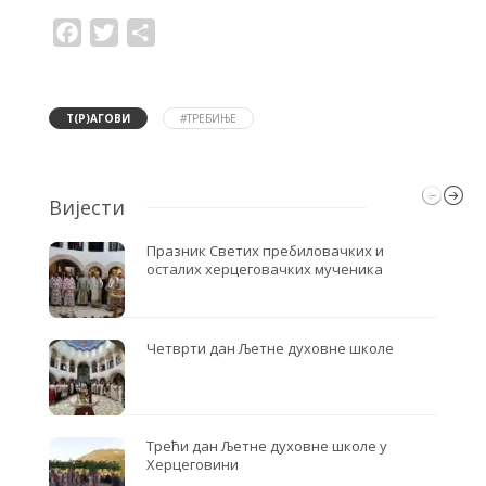
F
T
S
a
w
h
c
i
a
e
t
r
b
t
e
o
e
Т(Р)АГОВИ
#ТРЕБИЊЕ
o
r
k
Вијести
Празник Светих пребиловачких и
осталих херцеговачких мученика
Четврти дан Љетне духовне школе
Трећи дан Љетне духовне школе у
Херцеговини