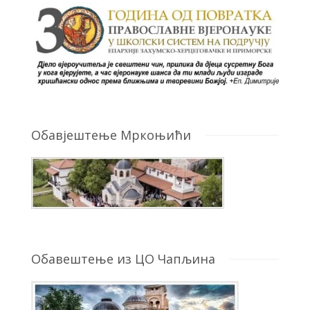
Обавјештење Мркоњићи
Обавештење из ЦО Чапљина