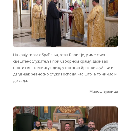
На крају свога обраћања, отац Борис је, у име свих
свештенослужитеља при Саборном храму, даривао
проти свештеничку одежду као знак братске љубави и
да увијек ревносно служи Господу, као што је то чинио и
до сада.
Милош Бјелица