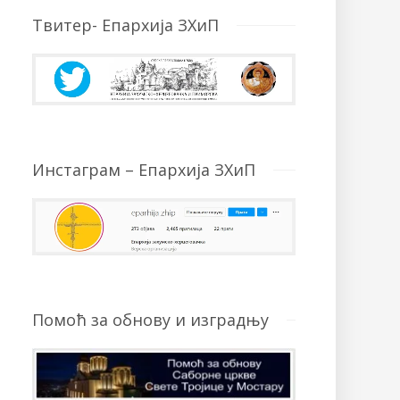
Твитер- Епархија ЗХиП
Инстаграм – Епархија ЗХиП
Помоћ за обнову и изградњу