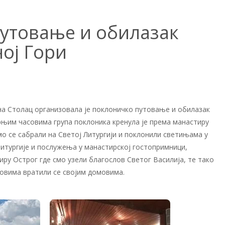
утовање и обилазак
ој Гори
а Столац организовала је поклоничко путовање и обилазак
арњим часовима група поклоника кренула је према манастиру
мо се сабрали на Светој Литургији и поклонили светињама у
итургије и послужења у манастирској гостопримници,
ру Острог где смо узели благослов Светог Василија, те тако
овима вратили се својим домовима.