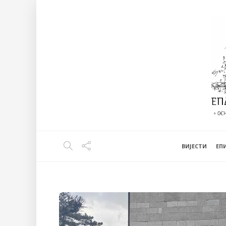
ВИЈЕСТИ
EП