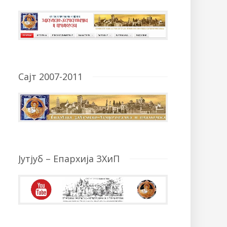
Сајт 2007-2011
Јутјуб – Епархија ЗХиП