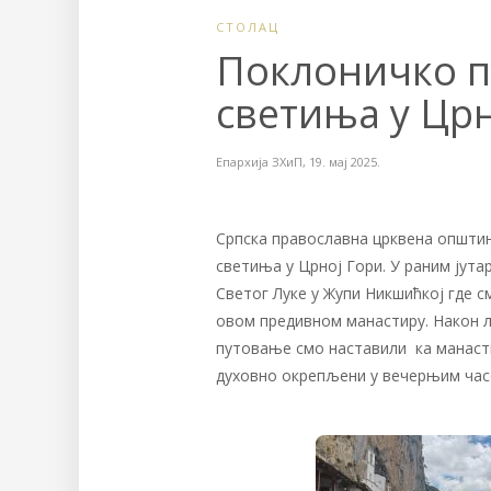
СТОЛАЦ
Поклоничко п
светиња у Црн
Епархија ЗХиП
,
19. мај 2025.
Српска православна црквена општин
светиња у Црној Гори. У раним јут
Светог Луке у Жупи Никшићкој где с
овом предивном манастиру. Након л
путовање смо наставили ка манасти
духовно окрепљени у вечерњим час