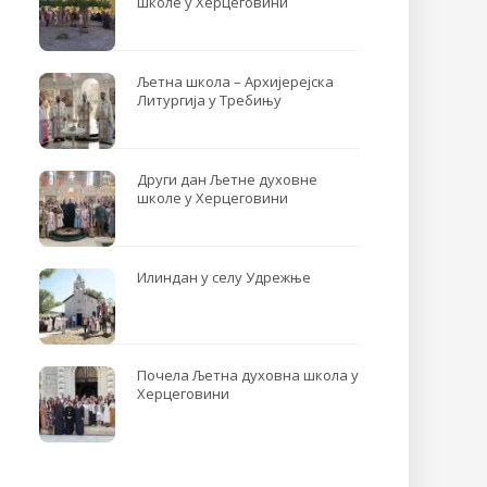
школе у Херцеговини
Љетна школа – Архијерејска
Литургија у Требињу
Други дан Љетне духовне
школе у Херцеговини
Илиндан у селу Удрежње
Почела Љетна духовна школа у
Херцеговини