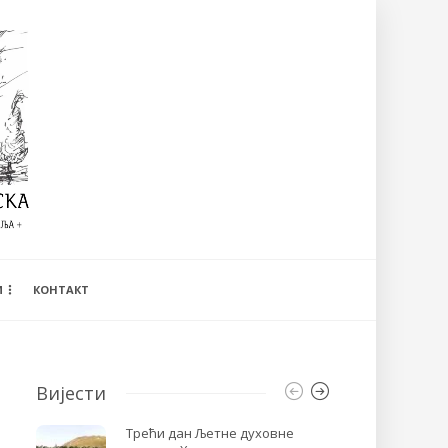
И
КОНТАКТ
Вијести
Трећи дан Љетне духовне