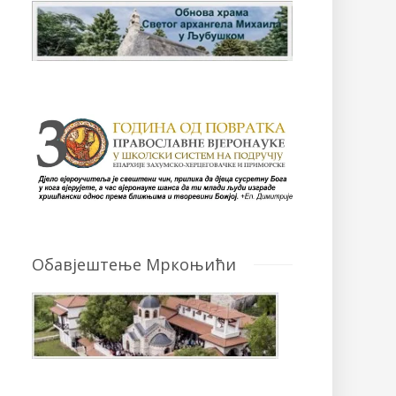
Обавјештење Мркоњићи