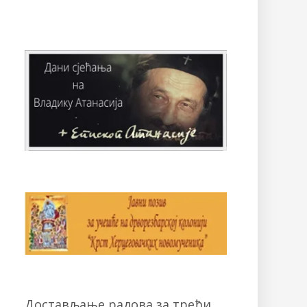
Достављање радова за трећи