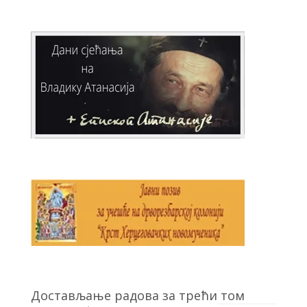
Достављање радова за трећи том