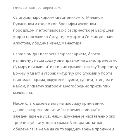
Епархија ЗХиП
,
22. април 2025.
Са својим парохијским свештеником, о. Миланом
Бужанином и својом све бројнијом духовном
породицом, петропавловско сестринство је Васкршњи
уторак прославило Литургијом у цркви Светих дванаест
Апостола, у брдима изнад Манастира.
Са жељом да Светлост Васкрслог Христа, богато
изливену у наша срца у ове празничне дане, пренесемо
(“у миру изишавши” из својих храмова) на сву Творевину
Божију, у Светли уторак Литургију смо служили у порти
овог малог храма, окружени шумом, сунцем, птицама и
небом, и “светим жагором” многобројних пристиглих
малишана.
Након благодарења Богу на изобиљу примљених
дарова, искрене молитве “за времена мирна” и
заједничарења у Св. Чаши, дружење је настављено око
трпезе љубави у порти храма. А повратак натраг
обележила је жеља да се то заједничарење продужи и