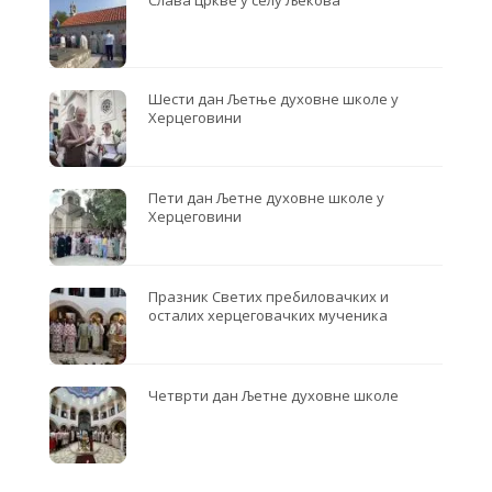
Слава цркве у селу Љекова
Шести дан Љетње духовне школе у
Херцеговини
Пети дан Љетне духовне школе у
Херцеговини
Празник Светих пребиловачких и
осталих херцеговачких мученика
Четврти дан Љетне духовне школе