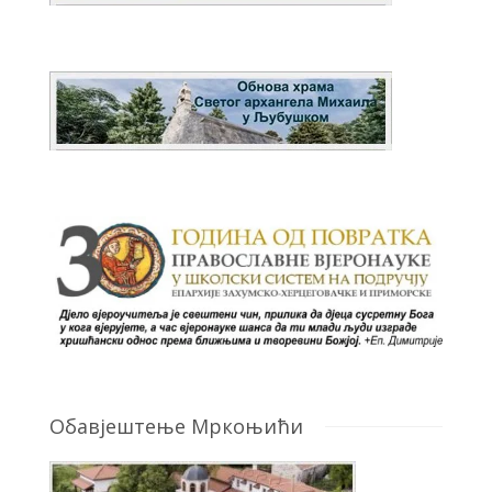
Обавјештење Мркоњићи