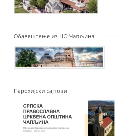
Обавештење из ЦО Чапљина
Парохијски сајтови