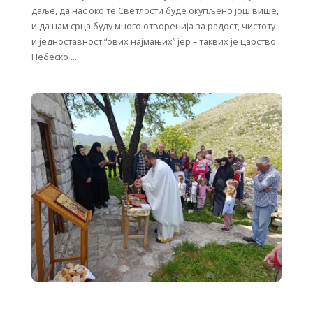
даље, да нас око те Светлости буде окупљено још више,
и да нам срца буду много отворенија за радост, чистоту
и једноставност “ових најмањих” јер – таквих је царство
Небеско …