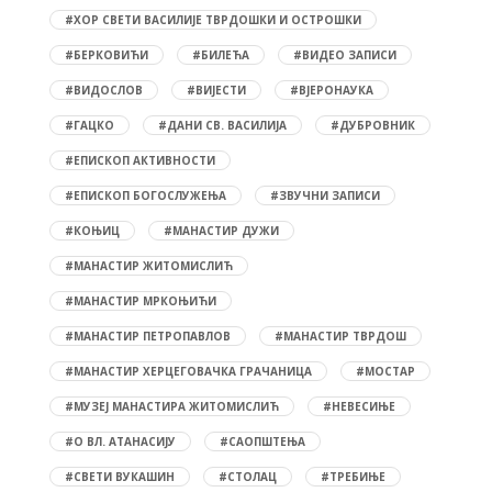
#ХОР СВЕТИ ВАСИЛИЈЕ ТВРДОШКИ И ОСТРОШКИ
#БЕРКОВИЋИ
#БИЛЕЋА
#ВИДЕО ЗАПИСИ
#ВИДОСЛОВ
#ВИЈЕСТИ
#ВЈЕРОНАУКА
#ГАЦКО
#ДАНИ СВ. ВАСИЛИЈА
#ДУБРОВНИК
#ЕПИСКОП АКТИВНОСТИ
#ЕПИСКОП БОГОСЛУЖЕЊА
#ЗВУЧНИ ЗАПИСИ
#КОЊИЦ
#МАНАСТИР ДУЖИ
#МАНАСТИР ЖИТОМИСЛИЋ
#МАНАСТИР МРКОЊИЋИ
#МАНАСТИР ПЕТРОПАВЛОВ
#МАНАСТИР ТВРДОШ
#МАНАСТИР ХЕРЦЕГОВАЧКА ГРАЧАНИЦА
#МОСТАР
#МУЗЕЈ МАНАСТИРА ЖИТОМИСЛИЋ
#НЕВЕСИЊЕ
#О ВЛ. АТАНАСИЈУ
#САОПШТЕЊА
#СВЕТИ ВУКАШИН
#СТОЛАЦ
#ТРЕБИЊЕ