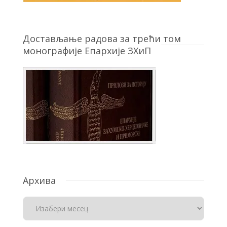
Достављање радова за трећи том
монографије Епархије ЗХиП
Архива