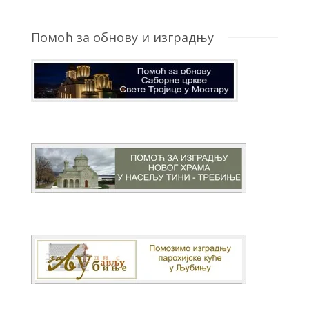
Помоћ за обнову и изградњу