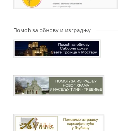
Помоћ за обнову и изградњу