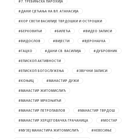
#7. ТРЕБИЊСКА ПАРОХИЈА
#ДАНИ СЈЕЋАЊА НА ВЛ. АТАНАСИЈА
#ХОР СВЕТИ ВАСИЛИЈЕ ТВРДОШКИ И ОСТРОШКИ
#БЕРКОВИЋИ
#БИЛЕЋА
#ВИДЕО ЗАПИСИ
#ВИДОСЛОВ
#ВИЈЕСТИ
#ВЈЕРОНАУКА
#ГАЦКО
#ДАНИ СВ. ВАСИЛИЈА
#ДУБРОВНИК
#ЕПИСКОП АКТИВНОСТИ
#ЕПИСКОП БОГОСЛУЖЕЊА
#ЗВУЧНИ ЗАПИСИ
#КОЊИЦ
#МАНАСТИР ДУЖИ
#МАНАСТИР ЖИТОМИСЛИЋ
#МАНАСТИР МРКОЊИЋИ
#МАНАСТИР ПЕТРОПАВЛОВ
#МАНАСТИР ТВРДОШ
#МАНАСТИР ХЕРЦЕГОВАЧКА ГРАЧАНИЦА
#МОСТАР
#МУЗЕЈ МАНАСТИРА ЖИТОМИСЛИЋ
#НЕВЕСИЊЕ