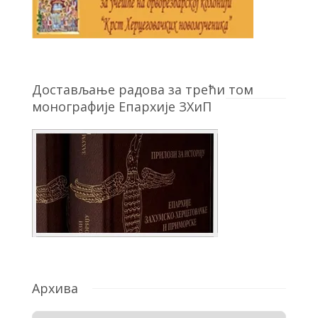
Достављање радова за трећи том
монографије Епархије ЗХиП
Архива