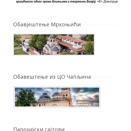
Обавјештење Мркоњићи
Обавештење из ЦО Чапљина
Парохијски сајтови