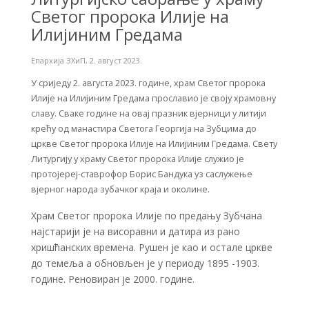
Светог пророка Илије на
Илијиним Гредама
Епархија ЗХиП
,
2. август 2023.
У сриједу 2. августа 2023. године, храм Светог пророка
Илије на Илијиним Гредама прославио је своју храмовну
славу. Сваке године на овај празник вјерници у литији
крећу од манастира Светога Георгија на Зубцима до
цркве Светог пророка Илије на Илијиним Гредама. Свету
Литургију у храму Светог пророка Илије служио је
протојереј-ставрофор Борис Бандука уз саслужење
вјерног народа зубачког краја и околине.
Храм Светог пророка Илије по предању Зубчана
најстарији је на висоравни и датира из рано
хришћанских времена. Рушен је као и остале цркве
до темеља а обновљен је у периоду 1895 -1903.
године. Реновиран је 2000. године.