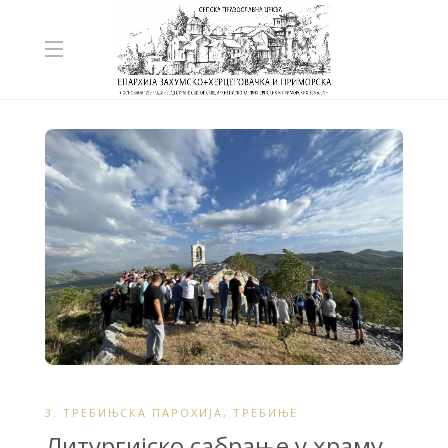
3. ТРЕБИЊСКА ПАРОХИЈА
,
ТРЕБИЊЕ
Литургијско сабрање у храму