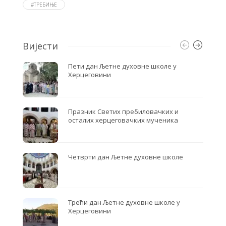
o
r
#ТРЕБИЊЕ
k
Вијести
Пети дан Љетне духовне школе у
Херцеговини
Празник Светих пребиловачких и
осталих херцеговачких мученика
Четврти дан Љетне духовне школе
Трећи дан Љетне духовне школе у
Херцеговини