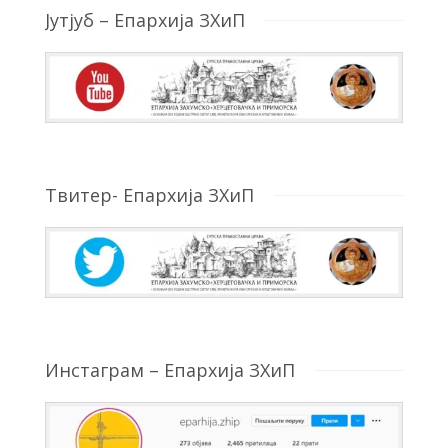
Јутјуб – Епархија ЗХиП
Твитер- Епархија ЗХиП
Инстаграм – Епархија ЗХиП