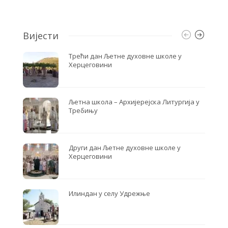
Вијести
Трећи дан Љетне духовне школе у
Херцеговини
Љетна школа – Архијерејска Литургија у
Требињу
Други дан Љетне духовне школе у
Херцеговини
Илиндан у селу Удрежње