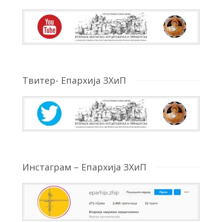
Твитер- Епархија ЗХиП
Инстаграм – Епархија ЗХиП