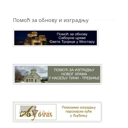
Помоћ за обнову и изградњу