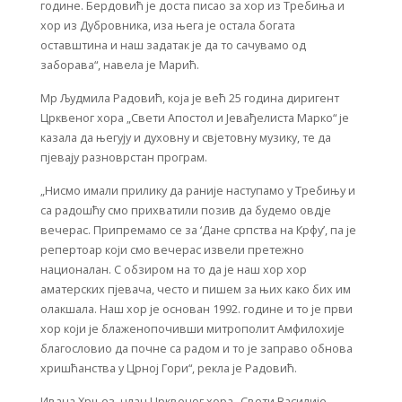
године. Бердовић је доста писао за хор из Требиња и
хор из Дубровника, иза њега је остала богата
оставштина и наш задатак је да то сачувамо од
заборава“, навела је Марић.
Мр Људмила Радовић, која је већ 25 година диригент
Црквеног хора „Свети Апостол и Јевађелиста Марко“ је
казала да његују и духовну и свјетовну музику, те да
пјевају разноврстан програм.
„Нисмо имали прилику да раније наступамо у Требињу и
са радошћу смо прихватили позив да будемо овдје
вечерас. Припремамо се за ‘Дане српства на Крфу’, па је
репертоар који смо вечерас извели претежно
националан. С обзиром на то да је наш хор хор
аматерских пјевача, често и пишем за њих како бих им
олакшала. Наш хор је основан 1992. године и то је први
хор који је блаженопочивши митрополит Амфилохије
благословио да почне са радом и то је заправо обнова
хришћанства у Црној Гори“, рекла је Радовић.
Ивана Хрњез, члан Црквеног хора „Свети Василије