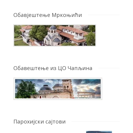
Обавјештење Мркоњићи
Обавештење из ЦО Чапљина
Парохијски сајтови