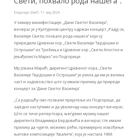
Свети, похвало рода нашега”.
Епархија ЗХиП
,
11. мај 2024.
У оквиру манифестације „Дани Светог Василија“,
вечерас је у Културном центру одржан концерт „Радуј се,
Василије Свети, похвало рода нашега“ који су
приредили Црквени хор „Свети Василије Тврдошки и
Острошки“ из Требиња и Црквени хор „Свети Апостол и
Јевађелиста Марко“ из Подгорице.
Мр Јована Марић, диригент Црквеног хора „Свети
Василије Тврдошки и Острошки“ је рекла да им је велика
част и задовољство што су имали прилику да приреде
концерт за ‘Дане Светог Василија’.
„Са радошћу смо позвали пријатеље из Подгорице, да
заједно наступимо и да увеличају наш концерт вечерас.
Што се тиче репертоара, његујемо музику нашег
диригента Владимира Бердовића и вечерас сте имали
прилику да чујете, можемо рећи, премијерно извођење
његове композиције ‘Хвалите’, која је настала 1969.