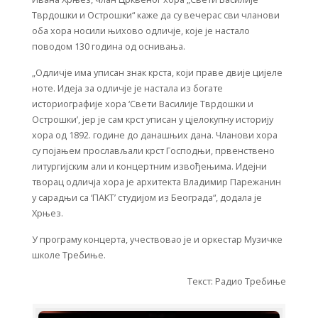
Тврдошки и Острошки“ каже да су вечерас сви чланови
оба хора носили њихово одличје, које је настало
поводом 130 година од оснивања.
„Одличје има уписан знак крста, који праве двије цијеле
ноте. Идеја за одличје је настала из богате
историографије хора ‘Свети Василије Тврдошки и
Острошки’, јер је сам крст уписан у цјелокупну историју
хора од 1892. године до данашњих дана. Чланови хора
су појањем прослављали крст Господњи, првенствено
литургијским али и концертним извођењима. Идејни
творац одличја хора је архитекта Владимир Парежанин
у сарадњи са ‘ПАКТ’ студијом из Београда“, додала је
Хрњез.
У програму концерта, учествовао је и оркестар Музичке
школе Требиње.
Текст: Радио Требиње