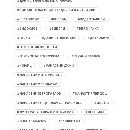
#ДАНИ СЈЕЋАЊА НА ВЛ. АТАНАСИЈА
#ХОР СВЕТИ ВАСИЛИЈЕ ТВРДОШКИ И ОСТРОШКИ
#БЕРКОВИЋИ
#БИЛЕЋА
#ВИДЕО ЗАПИСИ
#ВИДОСЛОВ
#ВИЈЕСТИ
#ВЈЕРОНАУКА
#ГАЦКО
#ДАНИ СВ. ВАСИЛИЈА
#ДУБРОВНИК
#ЕПИСКОП АКТИВНОСТИ
#ЕПИСКОП БОГОСЛУЖЕЊА
#ЗВУЧНИ ЗАПИСИ
#КОЊИЦ
#МАНАСТИР ДУЖИ
#МАНАСТИР ЖИТОМИСЛИЋ
#МАНАСТИР МРКОЊИЋИ
#МАНАСТИР ПЕТРОПАВЛОВ
#МАНАСТИР ТВРДОШ
#МАНАСТИР ХЕРЦЕГОВАЧКА ГРАЧАНИЦА
#МОСТАР
#МУЗЕЈ МАНАСТИРА ЖИТОМИСЛИЋ
#НЕВЕСИЊЕ
#О ВЛ. АТАНАСИЈУ
#САОПШТЕЊА