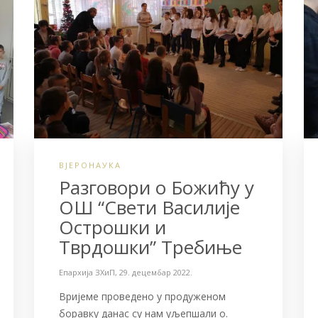
ВЈЕРОНАУКА
Разговори о Божићу у
ОШ “Свети Василије
Острошки и
Тврдошки” Требиње
Епархија ЗХиП
,
29. децембар 2022.
Вријеме проведено у продуженом
боравку данас су нам уљепшали о.