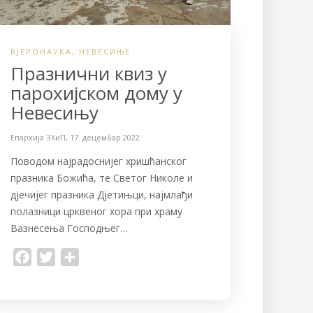
ВЈЕРОНАУКА
,
НЕВЕСИЊЕ
Празнични квиз у
парохијском дому у
Невесињу
Епархија ЗХиП
,
17. децембар 2022.
Поводом најрадоснијег хришћанског
празника Божића, те Светог Николе и
дјечијег празника Дјетињци, најмлађи
полазници црквеног хора при храму
Вазнесења Господњег…
F
T
S
a
w
h
c
i
a
e
t
r