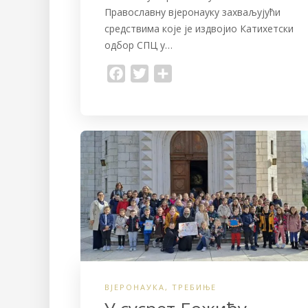
Православну вјеронауку захваљујући
средствима које је издвојио Катихетски
одбор СПЦ у…
F
T
S
a
w
h
c
i
a
e
t
r
b
t
e
o
e
o
r
k
ВЈЕРОНАУКА
,
ТРЕБИЊЕ