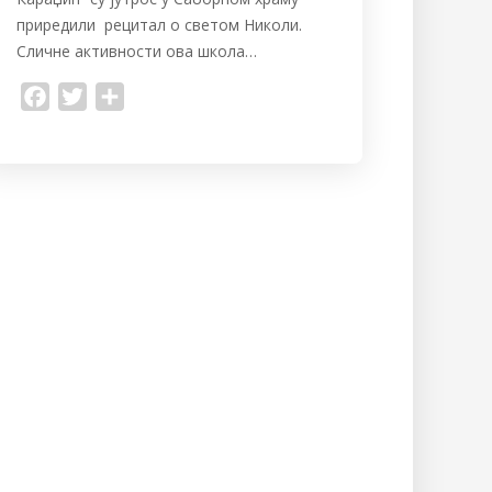
приредили рецитал о светом Николи.
Сличне активности ова школа…
F
T
S
a
w
h
c
i
a
e
t
r
b
t
e
o
e
o
r
k