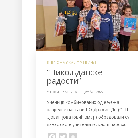
o
r
k
ВЈЕРОНАУКА
,
ТРЕБИЊЕ
“Никољданске
радости”
Епархија ЗХиП
,
16. децембар 2022.
Ученици комбинованих одјељења
разредне наставе ПО Дражин До (О.Ш.
,,Јован Јовановић Змај”) обрадовали су
данас своје учитељице, као и пароха…
F
T
S