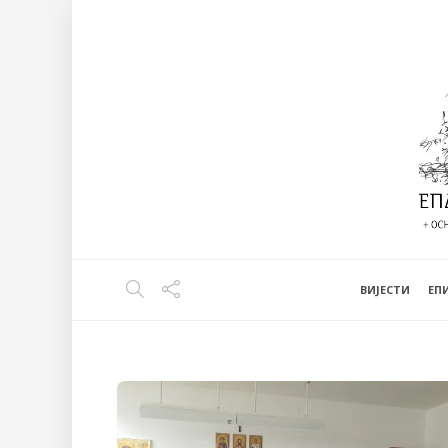
ВИЈЕСТИ
EП