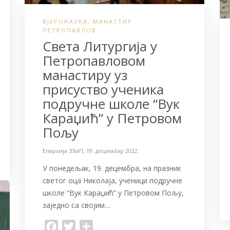
ВЈЕРОНАУКА
,
МАНАСТИР
ПЕТРОПАВЛОВ
Света Литургија у
Петропавловом
манастиру уз
присуство ученика
подручне школе “Вук
Караџић” у Петровом
Пољу
Епархија ЗХиП
,
19. децембар 2022.
У понедељак, 19. децембра, на празник
светог оца Николаја, ученици подручне
школе “Вук Караџић” у Петровом Пољу,
заједно са својим…
F
T
S