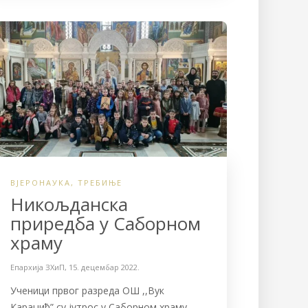
b
t
e
o
e
o
r
k
ВЈЕРОНАУКА
,
ТРЕБИЊЕ
Никољданска
приредба у Саборном
храму
Епархија ЗХиП
,
15. децембар 2022.
Ученици првог разреда ОШ ,,Вук
Караџић” су јутрос у Саборном храму