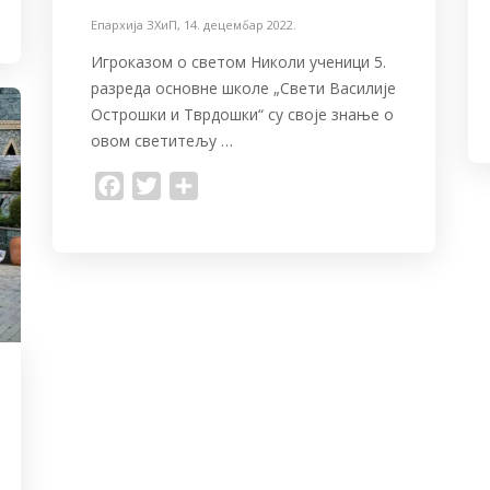
Епархија ЗХиП
,
14. децембар 2022.
Игроказом о светом Николи ученици 5.
разреда основне школе „Свети Василије
Острошки и Тврдошки“ су своје знање о
овом светитељу …
F
T
S
a
w
h
c
i
a
e
t
r
b
t
e
o
e
o
r
k