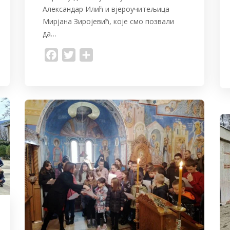
Александар Илић и вјероучитељица
Мирјана Зиројевић, које смо позвали
да…
F
T
S
a
w
h
c
i
a
e
t
r
b
t
e
o
e
o
r
k