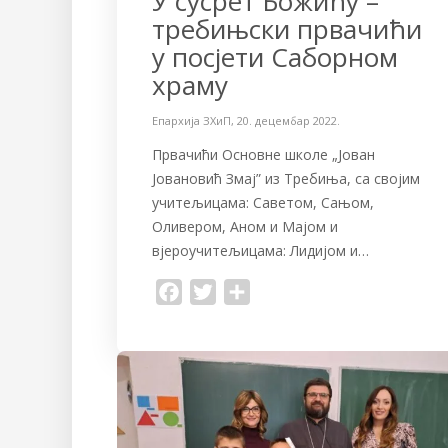
У сусрет Божићу –
требињски првачићи
у посјети Саборном
храму
Епархија ЗХиП
,
20. децембар 2022.
Првачићи Основне школе „Јован
Јовановић Змај” из Требиња, са својим
учитељицама: Саветом, Сањом,
Оливером, Аном и Мајом и
вјероучитељицама: Лидијом и…
F
T
S
a
w
h
c
i
a
e
t
r
b
t
e
o
e