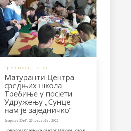
ВЈЕРОНАУКА
,
ТРЕБИЊЕ
Матуранти Центра
средњих школа
Требиње у посјети
Удружењу „Сунце
нам је заједничко“
Епархија ЗХиП
,
23. децембар 2022.
Поводом празника светог Николе, као и