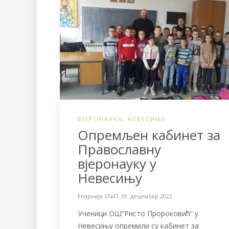
ВЈЕРОНАУКА
,
НЕВЕСИЊЕ
Опремљен кабинет за
Православну
вјеронауку у
Невесињу
Епархија ЗХиП
,
29. децембар 2022.
Ученици ОШ”Ристо Пророковић” у
Невесињу опремили су кабинет за