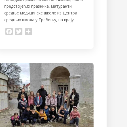
предстојећих празника, матуранти
средње медицинске школе из Центра
средњих школа у Требињу, на крају…
F
T
S
a
w
h
c
i
a
e
t
r
b
t
e
o
e
o
r
k