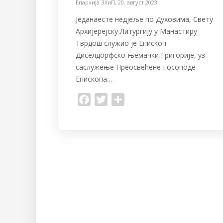
Епархија ЗХиП
,
20. август 2023.
Једанаесте недјеље по Духовима, Свету
Архијерејску Литургију у Манастиру
Тврдош служио је Епископ
Диселдорфско-њемачки Григорије, уз
саслужење Преосвећене Госоподе
Епископа…
F
T
S
a
w
h
c
i
a
e
t
r
b
t
e
o
e
o
r
k