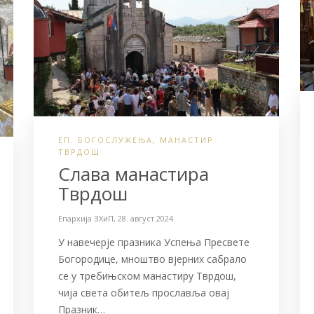
ЕП. БОГОСЛУЖЕЊА
,
МАНАСТИР
ТВРДОШ
Слава манастира
Тврдош
Епархија ЗХиП
,
28. август 2024.
У навечерје празника Успења Пресвете
Богородице, мноштво вјерних сабрало
се у требињском манастиру Тврдош,
чија света обитељ прославља овај
Празник…