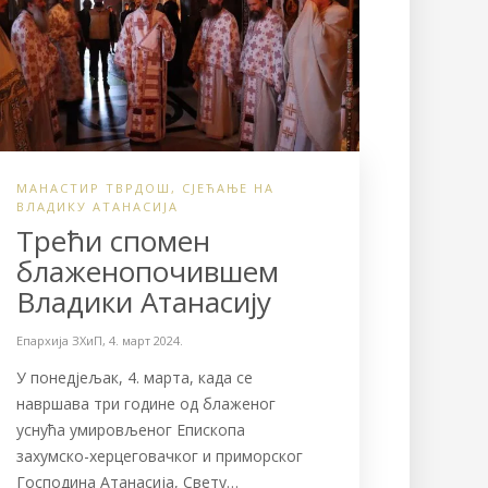
МАНАСТИР ТВРДОШ
,
СЈЕЋАЊE НА
ВЛАДИКУ АТАНАСИЈА
Трећи спомен
блаженопочившем
Владики Атанасију
Епархија ЗХиП
,
4. март 2024.
У понедјељак, 4. марта, када се
навршава три године од блаженог
уснућа умировљеног Епископа
захумско-херцеговачког и приморског
Господина Атанасија, Свету…