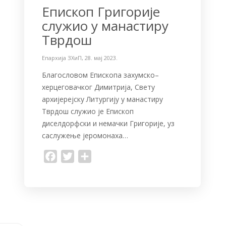
Епископ Григорије
служио у манастиру
Тврдош
Епархија ЗХиП
,
28. мај 2023.
Благословом Епископа захумско–
херцеговачког Димитрија, Свету
архијерејску Литургију у манастиру
Тврдош служио је Епископ
диселдорфски и немачки Григорије, уз
саслужење јеромонаха…
F
T
S
a
w
h
c
i
a
e
t
r
b
t
e
o
e