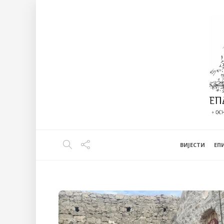
ВИЈЕСТИ
EП