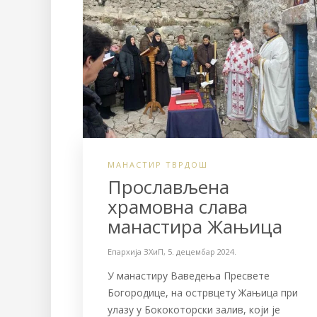
МАНАСТИР ТВРДОШ
Прослављена
храмовна слава
манастира Жањица
Епархија ЗХиП
,
5. децембар 2024.
У манастиру Ваведења Пресвете
Богородице, на острвцету Жањица при
улазу у Бококоторски залив, који је