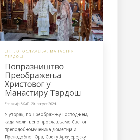
ЕП. БОГОСЛУЖЕЊА
,
МАНАСТИР
ТВРДОШ
Попразништво
Преображења
Христовог у
Манастиру Тврдош
Епархија ЗХиП
,
20. август 2024.
У уторак, по Преображњу Господњем,
када молитвено прослављамо Светог
преподобномученика Дометија и
Преподобног Ора, Свету Архијерејску