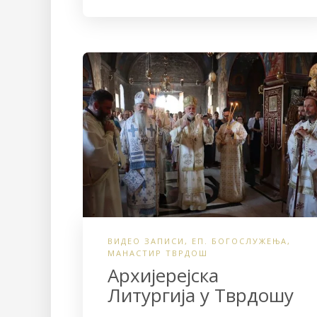
c
i
a
e
t
r
b
t
e
o
e
o
r
k
ВИДЕО ЗАПИСИ
,
ЕП. БОГОСЛУЖЕЊА
,
МАНАСТИР ТВРДОШ
Архијерејска
Литургија у Тврдошу