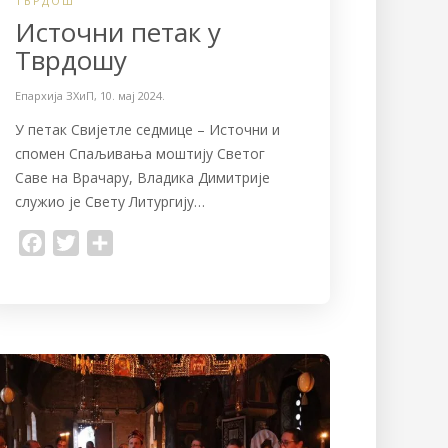
ТВРДОШ
Источни петак у
Тврдошу
Епархија ЗХиП
,
10. мај 2024.
У петак Свијетле седмице – Источни и
спомен Спаљивања моштију Светог
Саве на Врачару, Владика Димитрије
служио је Свету Литургију…
F
T
S
a
w
h
c
i
a
e
t
r
b
t
e
o
e
o
r
k