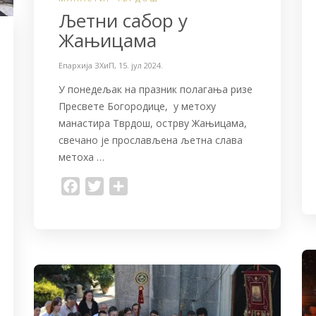
Љетни сабор у
Жањицама
Епархија ЗХиП
,
15. јул 2024.
У понедељак на празник полагања ризе
Пресвете Богородице, у метоху
манастира Тврдош, острву Жањицама,
свечано је прослављена љетна слава
метоха …
F
T
S
a
w
h
c
i
a
e
t
r
b
t
e
o
e
o
r
k