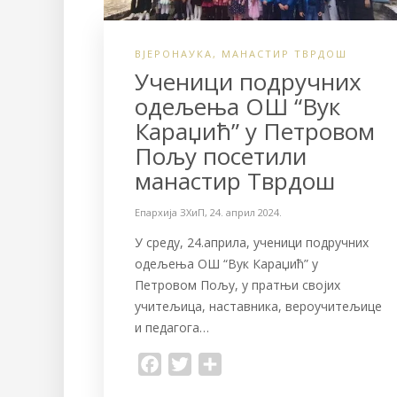
ВЈЕРОНАУКА
,
МАНАСТИР ТВРДОШ
Ученици подручних
одељења ОШ “Вук
Караџић” у Петровом
Пољу посетили
манастир Тврдош
Епархија ЗХиП
,
24. април 2024.
У среду, 24.априла, ученици подручних
одељења ОШ “Вук Караџић” у
Петровом Пољу, у пратњи својих
учитељица, наставника, вероучитељице
и педагога…
F
T
S
a
w
h