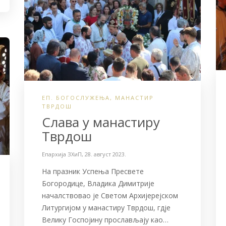
ЕП. БОГОСЛУЖЕЊА
,
МАНАСТИР
ТВРДОШ
Слава у манастиру
Тврдош
Епархија ЗХиП
,
28. август 2023.
На празник Успења Пресвете
Богородице, Владика Димитрије
началствовао је Светом Архијерејском
Литургијом у манастиру Тврдош, гдје
Велику Госпојину прослављају као…