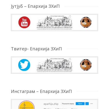
Јутјуб – Епархија ЗХиП
Твитер- Епархија ЗХиП
Инстаграм – Епархија ЗХиП