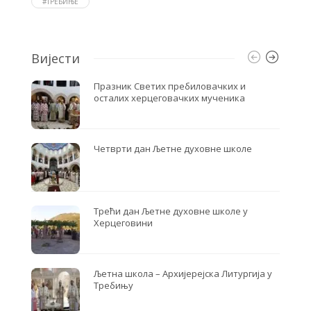
#ТРЕБИЊЕ
k
Вијести
Празник Светих пребиловачких и
осталих херцеговачких мученика
Четврти дан Љетне духовне школе
Трећи дан Љетне духовне школе у
Херцеговини
Љетна школа – Архијерејска Литургија у
Требињу