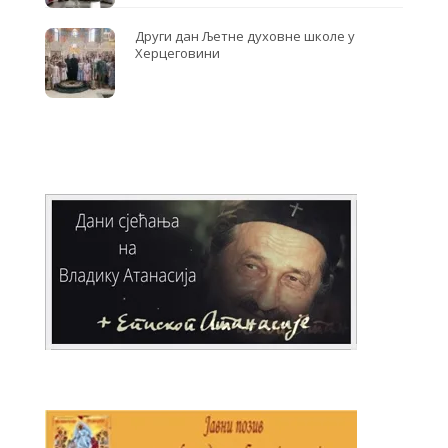
Други дан Љетне духовне школе у
Херцеговини