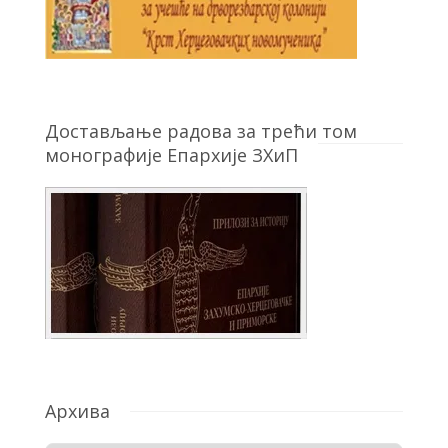
Достављање радова за трећи том
монографије Епархије ЗХиП
Архива