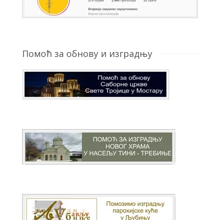
Помоћ за обнову и изградњу