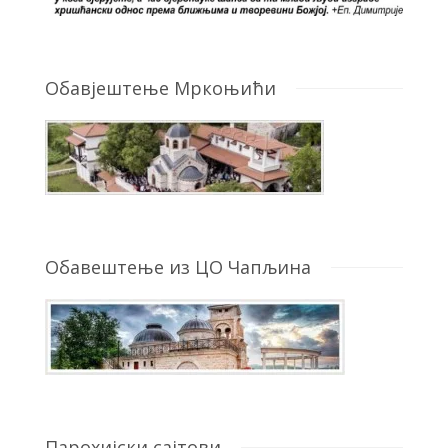
Обавјештење Мркоњићи
Обавештење из ЦО Чапљина
Парохијски сајтови