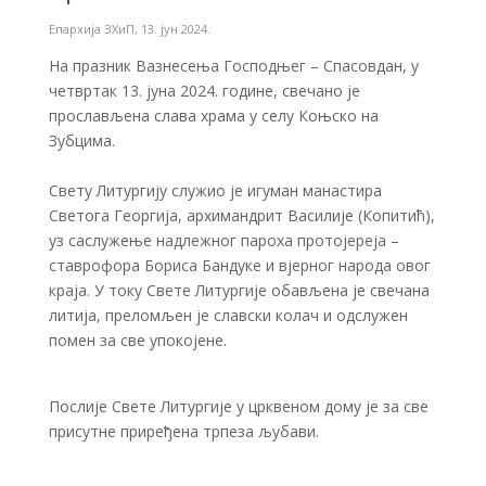
Епархија ЗХиП
,
13. јун 2024.
На празник Вазнесења Господњег – Спасовдан, у
четвртак 13. јуна 2024. године, свечано је
прослављена слава храма у селу Коњско на
Зубцима.
Свету Литургију служио је игуман манастира
Светога Георгија, архимандрит Василије (Копитић),
уз саслужење надлежног пароха протојереја –
ставрофора Бориса Бандуке и вјерног народа овог
краја. У току Свете Литургије обављена је свечана
литија, преломљен је славски колач и одслужен
помен за све упокојене.
Послије Свете Литургије у црквеном дому је за све
присутне приређена трпеза љубави.