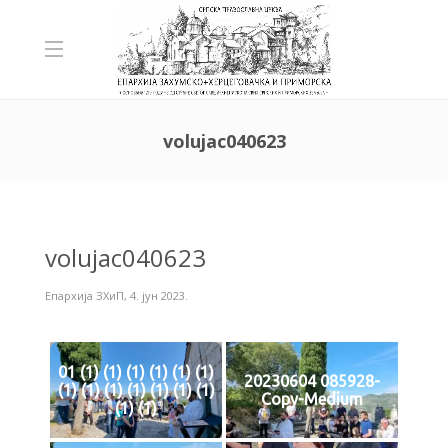
volujac040623
volujac040623
Епархија ЗХиП
,
4. јун 2023.
01 (1) (1) (1) (1) (1) (1)
20230604 085928-
(1) (1) (1) (1) (1) (1) (1)
Copy-Medium
(1) (1)