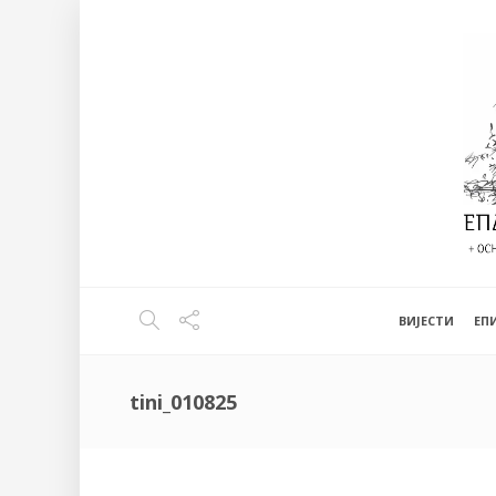
ВИЈЕСТИ
EП
tini_010825