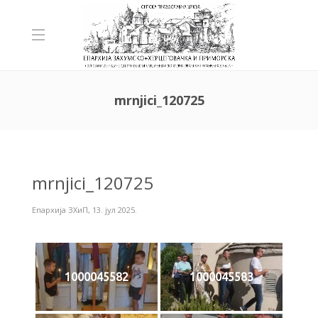
mrnjici_120725
mrnjici_120725
Епархија ЗХиП
,
13. јул 2025.
1000045582
1000045583