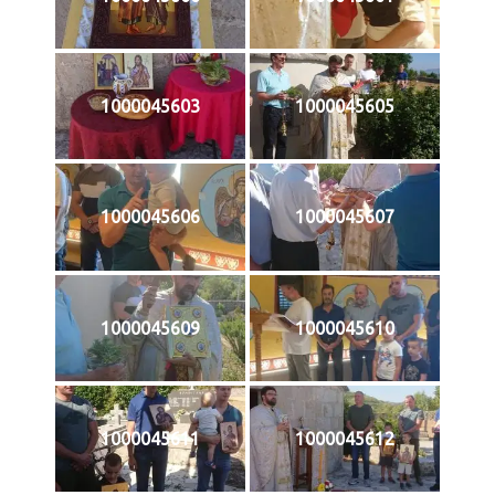
1000045603
1000045605
1000045606
1000045607
1000045609
1000045610
1000045611
1000045612