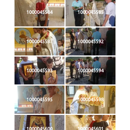
1000045584
1000045585
1000045587
1000045592
1000045593
1000045594
1000045595
1000045598
1000045600
1000045601