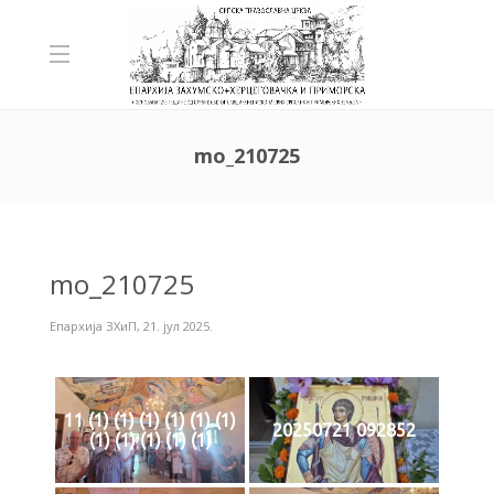
mo_210725
mo_210725
Епархија ЗХиП
,
21. јул 2025.
11 (1) (1) (1) (1) (1) (1)
20250721 092852
(1) (1) (1) (1) (1)