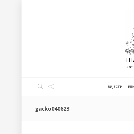
ВИЈЕСТИ
EП
gacko040623