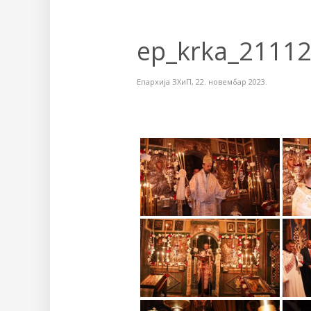
ep_krka_2111
Епархија ЗХиП
,
22. новембар 2023.