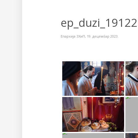
ep_duzi_19122
Епархија ЗХиП
,
19. децембар 2023.