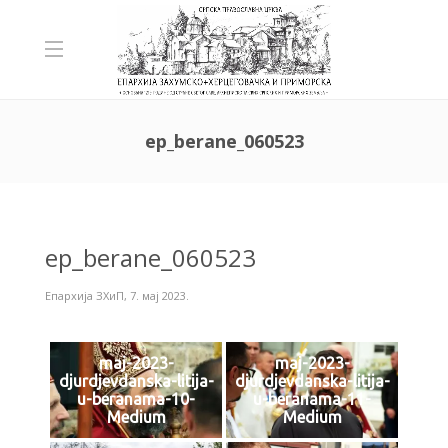
ep_berane_060523
ep_berane_060523
Епархија ЗХиП
,
7. мај 2023.
maj-2023-
maj-2023-
djurdjevdanska-litija-
djurdjevdanska-litija-
u-beranama-10-
u-beranama-11-
Medium
Medium