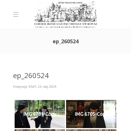
ep_260524
ep_260524
Епархија ЗХиП
,
26. мај 2024.
IMG 6701-Copy
IMG 6705-Copy