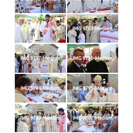
IMG 9778-Medium
IMG 9783-Medium
IMG 9787-Medium
IMG 9791-Medium
IMG 9794-Medium
IMG 9795-Medium
IMG 9799-Medium
IMG 9802-Medium