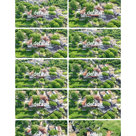
default
default
default
default
default
default
default
default
default
default