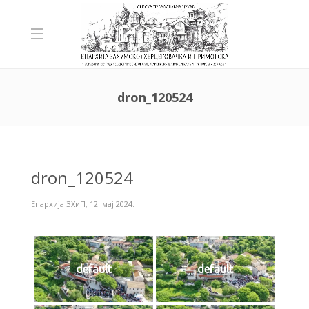
dron_120524
dron_120524
Епархија ЗХиП
,
12. мај 2024.
default
default