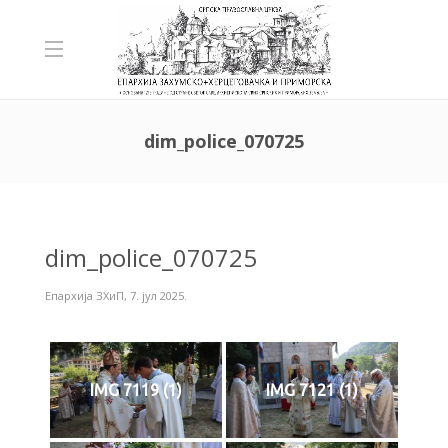
dim_police_070725
dim_police_070725
Епархија ЗХиП
,
7. јул 2025.
IMG 7119 (1)
IMG 7121 (1)