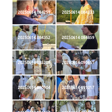
20250614 084251
20250614 084333
20250614 084352
20250614 084859
20250614 085209
20250614 090651
20250614 090904
20250614 091017