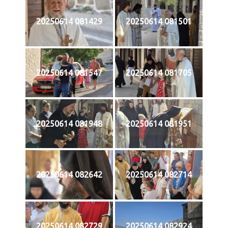
20250614 081429
20250614 081501
20250614 081547
20250614 081705
20250614 081948
20250614 081951
20250614 082642
20250614 082714
20250614 082729
20250614 082924