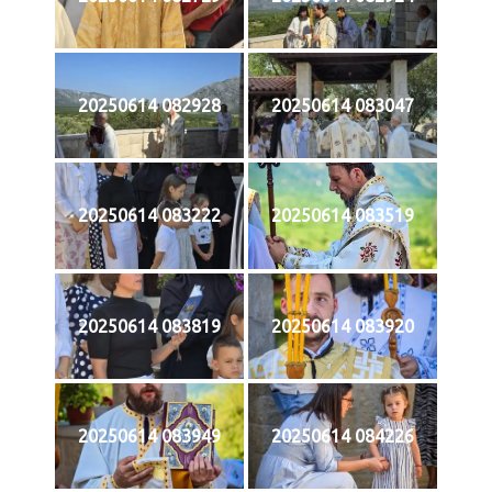
20250614 082928
20250614 083047
20250614 083222
20250614 083519
20250614 083819
20250614 083920
20250614 083949
20250614 084226