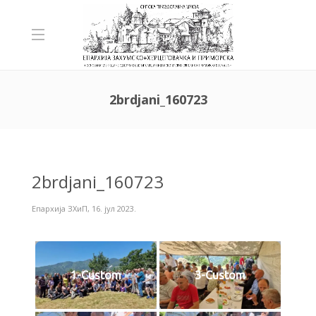
2brdjani_160723
2brdjani_160723
Епархија ЗХиП
,
16. јул 2023.
1-Custom
3-Custom