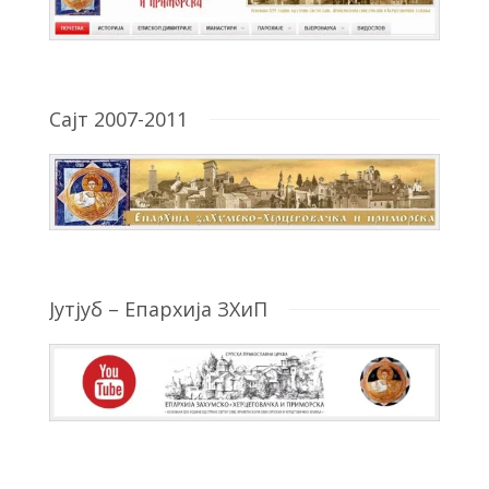
Сајт 2007-2011
Јутјуб – Епархија ЗХиП