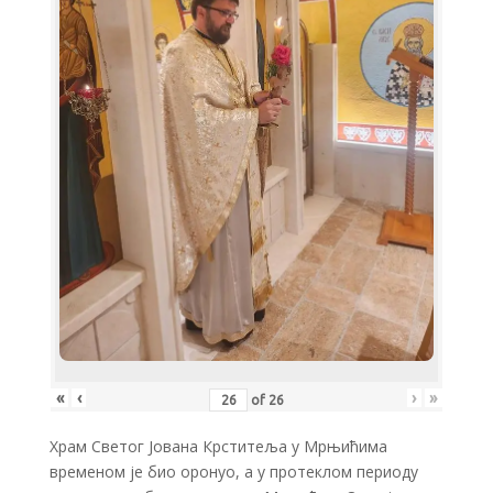
«
‹
›
»
of
26
Храм Светог Јована Крститеља у Мрњићима
временом је био оронуо, а у протеклом периоду