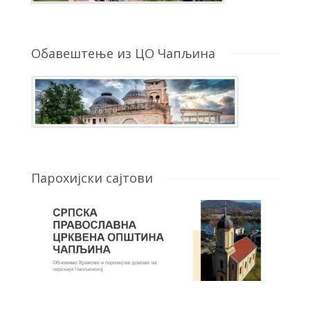
Обавештење из ЦО Чапљина
Парохијски сајтови