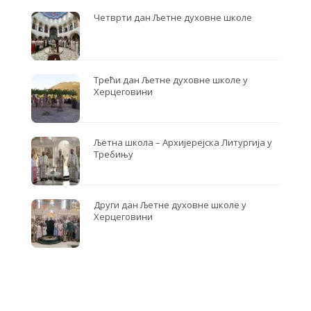
Четврти дан Љетне духовне школе
Трећи дан Љетне духовне школе у
Херцеговини
Љетна школа – Архијерејска Литургија у
Требињу
Други дан Љетне духовне школе у
Херцеговини