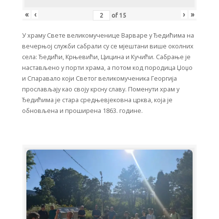
«
‹
›
»
of
15
У храму Свете великомученице Варваре у Ђедићима на
вечерњој служби сабрали су се мјештани више околних
села: Ђедићи, Крњевићи, Цицина и Кучићи. Сабрање је
настављено у порти храма, а потом код породица Џоџо
и Спаравало који Светог великомученика Георгија
прослављају као своју крсну славу. Поменути храм у
Ђедићима је стара средњевјековна црква, која је
обновљена и проширена 1863. године.