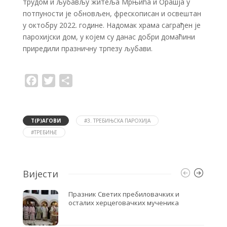
трудом и љубављу житеља Мрњића и Орашја у
потпуности је обновљен, фрескописан и освештан
у октобру 2022. године. Надомак храма саграђен је
парохијски дом, у којем су данас добри домаћини
приредили празничну трпезу љубави.
F
T
S
a
w
h
c
i
a
e
t
r
b
t
e
o
e
Т(Р)АГОВИ
#3. ТРЕБИЊСКА ПАРОХИЈА
o
r
#ТРЕБИЊЕ
k
Вијести
Празник Светих пребиловачких и
осталих херцеговачких мученика