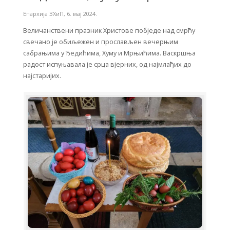
Епархија ЗХиП
,
6. мај 2024.
Величанствени празник Христове побједе над смрћу
свечано је обиљежен и прослављен вечерњим
сабрањима у Ђедићима, Хуму и Мрњићима. Васкршња
радост испуњавала је срца вјерних, од најмлађих до
најстаријих.