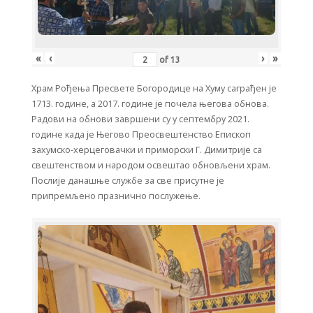
«
‹
›
»
of
13
Храм Рођења Пресвете Богородице на Хуму саграђен је
1713. године, а 2017. године је почела његова обнова.
Радови на обнови завршени су у септембру 2021.
године када је Његово Преосвештенство Епископ
захумско-херцеговачки и приморски Г. Димитрије са
свештенством и народом освештао обновљени храм.
Послије данашње службе за све присутне је
припремљено празнично послужење.