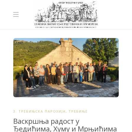
3. ТРЕБИЊСКА ПАРОХИЈА
,
ТРЕБИЊЕ
Васкршња радост у
Ђедићима, Хуму и Мрњићима