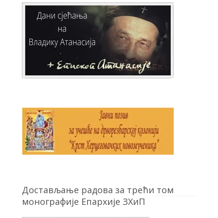
Достављање радова за трећи том
монографије Епархије ЗХиП