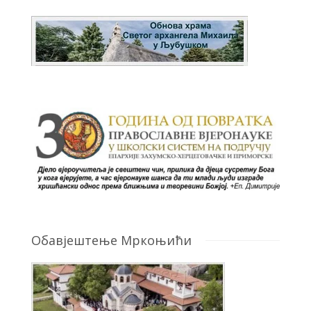
Обавјештење Мркоњићи