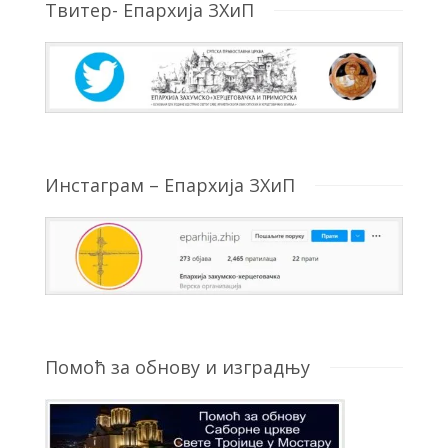
Твитер- Епархија ЗХиП
Инстаграм – Епархија ЗХиП
Помоћ за обнову и изградњу