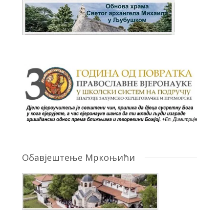
Обавјештење Мркоњићи