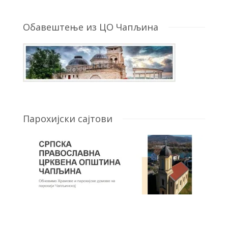
Обавештење из ЦО Чапљина
Парохијски сајтови