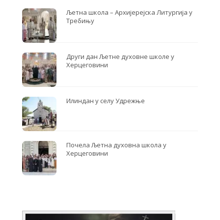
Љетна школа – Архијерејска Литургија у
Требињу
Други дан Љетне духовне школе у
Херцеговини
Илиндан у селу Удрежње
Почела Љетна духовна школа у
Херцеговини