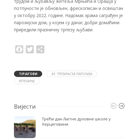
трудом и љубављу житеља Мрњића и Орашја у
потпуности је обновљен, фрескописан и освештан
у октобру 2022. године. Надомак храма саграђен је
парохијски дом, у којем су данас добри домаћини
приредили празничну трпезу љубави.
F
T
S
a
w
h
c
i
a
e
t
r
b
t
e
o
e
Т(Р)АГОВИ
#3. ТРЕБИЊСКА ПАРОХИЈА
o
r
#ТРЕБИЊЕ
k
Вијести
Трећи дан Љетне духовне школе у
Херцеговини