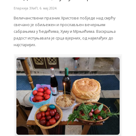
Епархија ЗХиП
,
6. мај 2024.
Величанствени празник Христове побједе над смрћу
свечано је обиљежен и прослављен вечерњим
сабрањима у Ђедићима, Хуму и Мрњићима. Васкршња
радост испуњавала је срца вјерних, од најмлађих до
најстаријих.