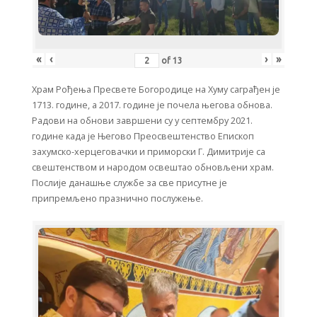
«
‹
›
»
of
13
Храм Рођења Пресвете Богородице на Хуму саграђен је
1713. године, а 2017. године је почела његова обнова.
Радови на обнови завршени су у септембру 2021.
године када је Његово Преосвештенство Епископ
захумско-херцеговачки и приморски Г. Димитрије са
свештенством и народом освештао обновљени храм.
Послије данашње службе за све присутне је
припремљено празнично послужење.