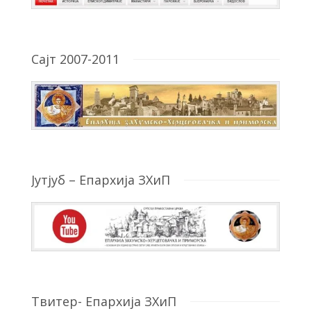
Сајт 2007-2011
Јутјуб – Епархија ЗХиП
Твитер- Епархија ЗХиП