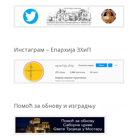
Инстаграм – Епархија ЗХиП
Помоћ за обнову и изградњу