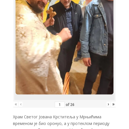
«
‹
›
»
of
26
Храм Светог Јована Крститеља у Мрњићима
временом је био оронуо, а у протеклом периоду