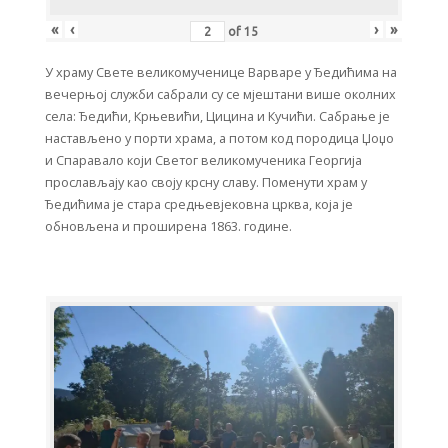
«
‹
›
»
of
15
У храму Свете великомученице Варваре у Ђедићима на
вечерњој служби сабрали су се мјештани више околних
села: Ђедићи, Крњевићи, Цицина и Кучићи. Сабрање је
настављено у порти храма, а потом код породица Џоџо
и Спаравало који Светог великомученика Георгија
прослављају као своју крсну славу. Поменути храм у
Ђедићима је стара средњевјековна црква, која је
обновљена и проширена 1863. године.