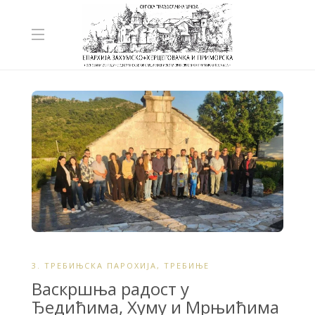
3. ТРЕБИЊСКА ПАРОХИЈА
,
ТРЕБИЊЕ
Васкршња радост у
Ђедићима, Хуму и Мрњићима