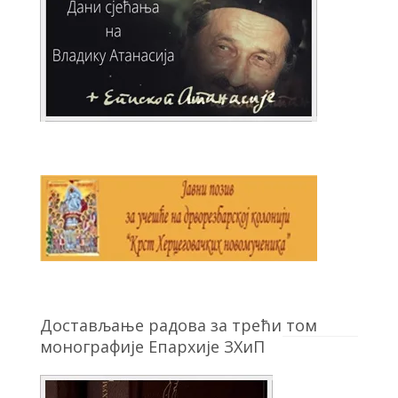
Достављање радова за трећи том
монографије Епархије ЗХиП