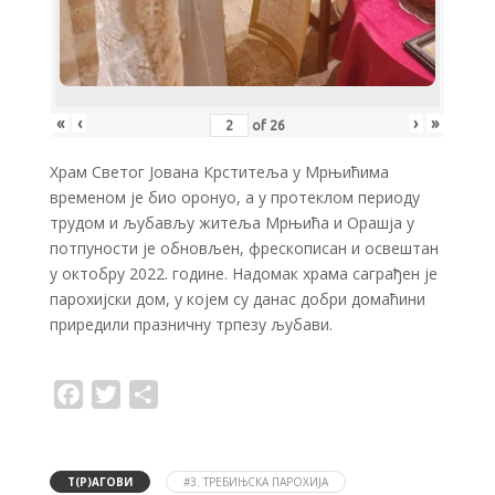
«
‹
›
»
of
26
Храм Светог Јована Крститеља у Мрњићима
временом је био оронуо, а у протеклом периоду
трудом и љубављу житеља Мрњића и Орашја у
потпуности је обновљен, фрескописан и освештан
у октобру 2022. године. Надомак храма саграђен је
парохијски дом, у којем су данас добри домаћини
приредили празничну трпезу љубави.
F
T
S
a
w
h
c
i
a
e
t
r
b
t
e
o
e
Т(Р)АГОВИ
#3. ТРЕБИЊСКА ПАРОХИЈА