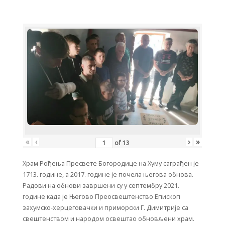
«
‹
›
»
of
13
Храм Рођења Пресвете Богородице на Хуму саграђен је
1713. године, а 2017. године је почела његова обнова.
Радови на обнови завршени су у септембру 2021.
године када је Његово Преосвештенство Епископ
захумско-херцеговачки и приморски Г. Димитрије са
свештенством и народом освештао обновљени храм.