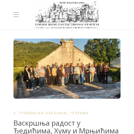
3. ТРЕБИЊСКА ПАРОХИЈА
,
ТРЕБИЊЕ
Васкршња радост у
Ђедићима, Хуму и Мрњићима