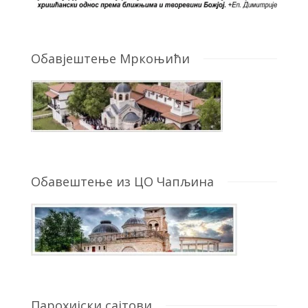
Обавјештење Мркоњићи
Обавештење из ЦО Чапљина
Парохијски сајтови