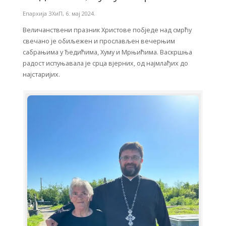
Епархија ЗХиП
,
6. мај 2024.
Величанствени празник Христове побједе над смрћу
свечано је обиљежен и прослављен вечерњим
сабрањима у Ђедићима, Хуму и Мрњићима. Васкршња
радост испуњавала је срца вјерних, од најмлађих до
најстаријих.