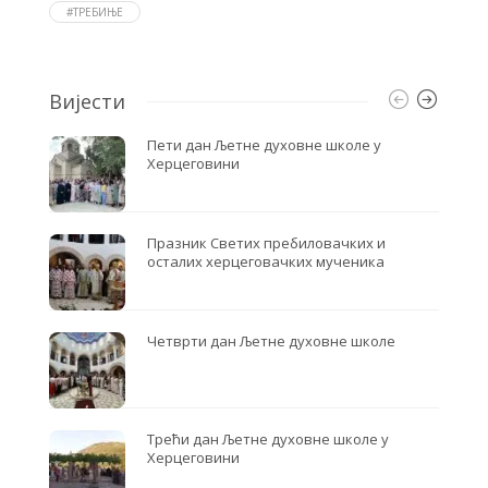
o
r
#ТРЕБИЊЕ
k
Вијести
Пети дан Љетне духовне школе у
Херцеговини
Празник Светих пребиловачких и
осталих херцеговачких мученика
Четврти дан Љетне духовне школе
Трећи дан Љетне духовне школе у
Херцеговини