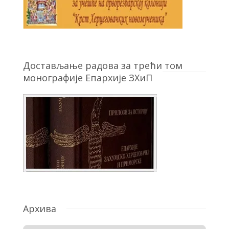
Достављање радова за трећи том
монографије Епархије ЗХиП
Архива