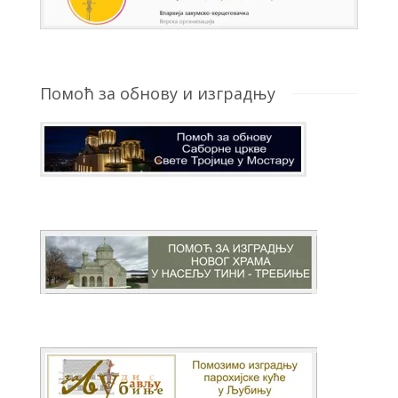
Помоћ за обнову и изградњу