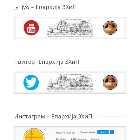
Јутјуб – Епархија ЗХиП
Твитер- Епархија ЗХиП
Инстаграм – Епархија ЗХиП