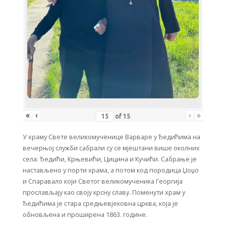
«
‹
›
»
of
15
У храму Свете великомученице Варваре у Ђедићима на
вечерњој служби сабрали су се мјештани више околних
села: Ђедићи, Крњевићи, Цицина и Кучићи. Сабрање је
настављено у порти храма, а потом код породица Џоџо
и Спаравало који Светог великомученика Георгија
прослављају као своју крсну славу. Поменути храм у
Ђедићима је стара средњевјековна црква, која је
обновљена и проширена 1863. године.