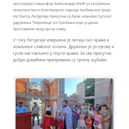
протојереј-ставрофор Александар Илић уз саслужење
свештенства и благовјерног народа требињског краја.
На Светој Литургији присутни су били чланови Српског
удружења “Ћирилица” из Требиња који су данас
прославили своју крсну славу.
У току Литургије извршена је литија око храма и
ломљење славског колача. Дружење је уз пјесму и
гусле настављено у порти храма. За све присутне
добри домаћини припремили су трпезу љубави.