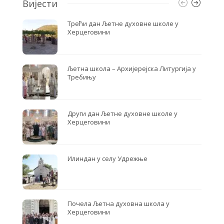
Вијести
Трећи дан Љетне духовне школе у
Херцеговини
Љетна школа – Архијерејска Литургија у
Требињу
Други дан Љетне духовне школе у
Херцеговини
Илиндан у селу Удрежње
Почела Љетна духовна школа у
Херцеговини