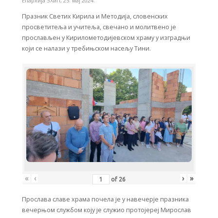
Епархија ЗХиП
,
25. мај 2024.
Празник Светих Кирила и Методија, словенских
просветитеља и учитеља, свечано и молитвено је
прослављен у Кирилометодијевском храму у изградњи
који се налази у требињском насељу Тини.
«
‹
›
»
of
26
Прослава славе храма почела је у навечерје празника
вечерњом службом коју је служио протојереј Мирослав