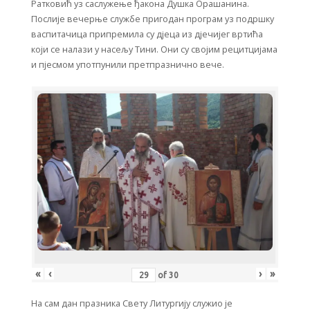
Ратковић уз саслужење ђакона Душка Орашанина.
Послије вечерње службе пригодан програм уз подршку
васпитачица припремила су дјеца из дјечијег вртића
који се налази у насељу Тини. Они су својим рецитцијама
и пјесмом употпунили претпразнично вече.
«
‹
›
»
of
30
На сам дан празника Свету Литургију служио је