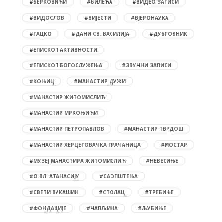
#БЕРКОВИЋИ
#БИЛЕЋА
#ВИДЕО ЗАПИСИ
#ВИДОСЛОВ
#ВИЈЕСТИ
#ВЈЕРОНАУКА
#ГАЦКО
#ДАНИ СВ. ВАСИЛИЈА
#ДУБРОВНИК
#ЕПИСКОП АКТИВНОСТИ
#ЕПИСКОП БОГОСЛУЖЕЊА
#ЗВУЧНИ ЗАПИСИ
#КОЊИЦ
#МАНАСТИР ДУЖИ
#МАНАСТИР ЖИТОМИСЛИЋ
#МАНАСТИР МРКОЊИЋИ
#МАНАСТИР ПЕТРОПАВЛОВ
#МАНАСТИР ТВРДОШ
#МАНАСТИР ХЕРЦЕГОВАЧКА ГРАЧАНИЦА
#МОСТАР
#МУЗЕЈ МАНАСТИРА ЖИТОМИСЛИЋ
#НЕВЕСИЊЕ
#О ВЛ. АТАНАСИЈУ
#САОПШТЕЊА
#СВЕТИ ВУКАШИН
#СТОЛАЦ
#ТРЕБИЊЕ
#ФОНДАЦИЈЕ
#ЧАПЉИНА
#ЉУБИЊЕ