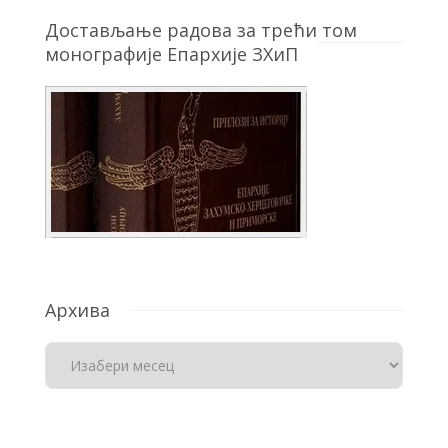
Достављање радова за трећи том
монографије Епархије ЗХиП
Архива