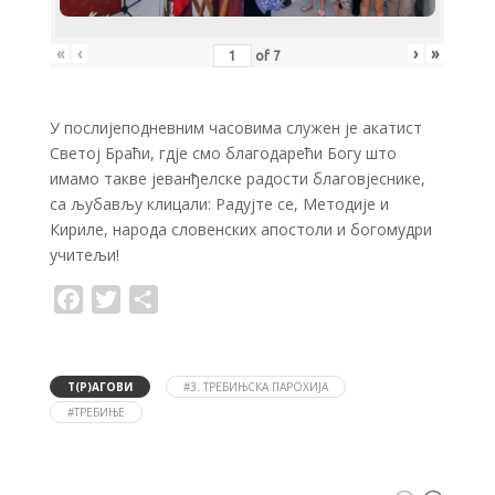
«
‹
›
»
of
7
У послијеподневним часовима служен је акатист
Светој Браћи, гдје смо благодарећи Богу што
имамо такве јеванђелске радости благовјеснике,
са љубављу клицали: Радујте се, Методије и
Кириле, народа словенских апостоли и богомудри
учитељи!
F
T
S
a
w
h
c
i
a
e
t
r
b
t
e
o
e
Т(Р)АГОВИ
#3. ТРЕБИЊСКА ПАРОХИЈА
o
r
#ТРЕБИЊЕ
k