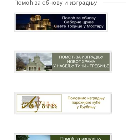
Помоћ за обнову и изградњу