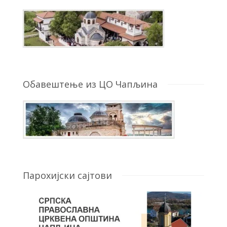
Обавештење из ЦО Чапљина
Парохијски сајтови