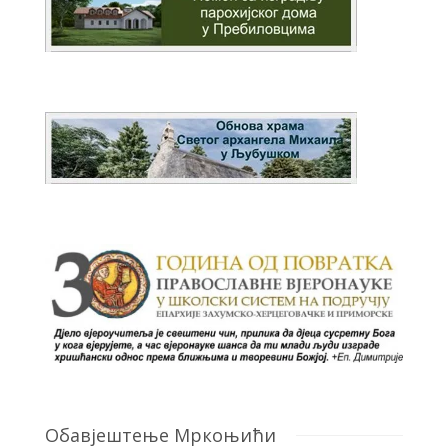
Обавјештење Мркоњићи