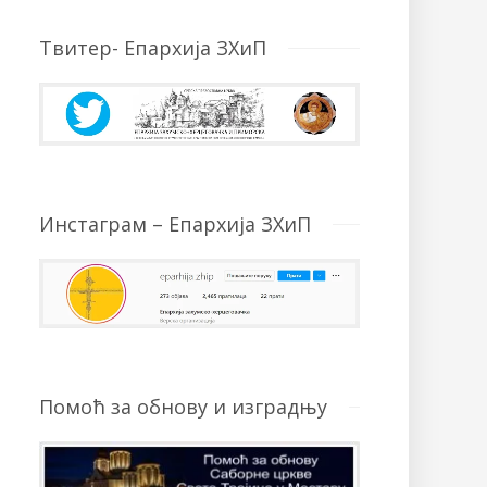
Твитер- Епархија ЗХиП
Инстаграм – Епархија ЗХиП
Помоћ за обнову и изградњу