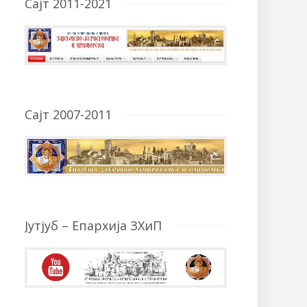
Сајт 2011-2021
Сајт 2007-2011
Јутјуб – Епархија ЗХиП