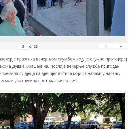
›
»
of
26
авечерје празника вечерњом службом коју је служио протојереј
акона Душка Орашанина. Послије вечерње службе пригодан
премила су дјеца из дјечијег вртића који се налази у насељу
пјесмом употпунили претпразнично вече.