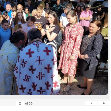
›
»
of
30