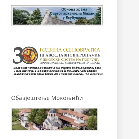
Обавјештење Мркоњићи