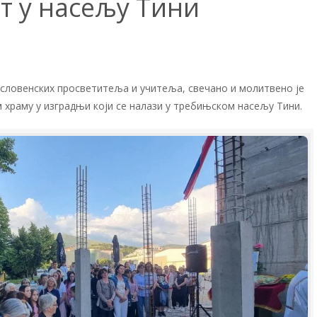
т у насељу Тини
 словенских просветитеља и учитеља, свечано и молитвено је
храму у изградњи који се налази у требињском насељу Тини.