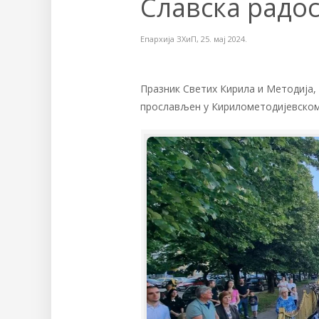
Славска радос
Епархија ЗХиП
,
25. мај 2024.
Празник Светих Кирила и Методија,
прослављен у Кирилометодијевском 