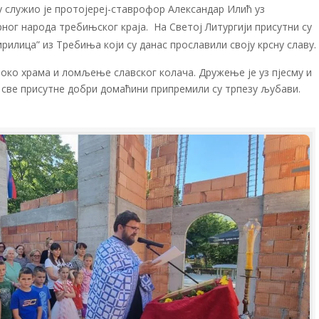
у служио је протојереј-ставрофор Александар Илић уз
ног народа требињског краја. На Светој Литургији присутни су
илица” из Требиња који су данас прославили своју крсну славу.
а око храма и ломљење славског колача. Дружење је уз пјесму и
а све присутне добри домаћини припремили су трпезу љубави.