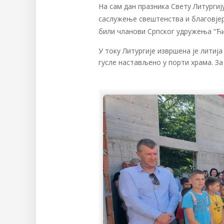
На сам дан празника Свету Литургиј
саслужење свештенства и благовјер
били чланови Српског удружења “Ћир
У току Литургије извршена је литиј
гусле настављено у порти храма. З