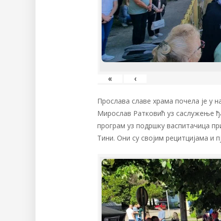
«
‹
Прослава славе храма почела је у н
Мирослав Ратковић уз саслужење ђ
програм уз подршку васпитачица при
Тини. Они су својим рецитцијама и 