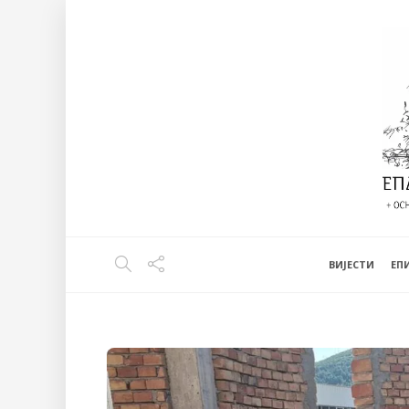
ВИЈЕСТИ
EП