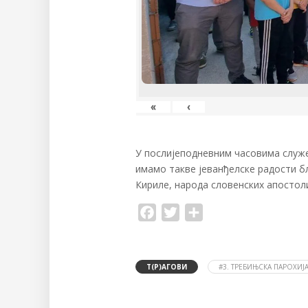
«
‹
У послијеподневним часовима служен
имамо такве јеванђелске радости бл
Кириле, народа словенских апостол
F
T
S
a
w
h
c
i
a
e
t
r
b
t
e
o
e
Т(Р)АГОВИ
#3. ТРЕБИЊСКА ПАРОХИЈ
o
r
k