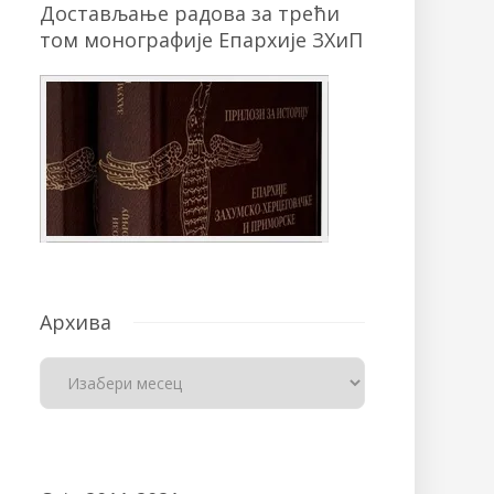
Достављање радова за трећи
том монографије Епархије ЗХиП
Архива