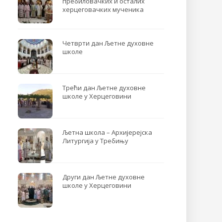
пребиловачких и осталих
херцеговачких мученика
Четврти дан Љетне духовне
школе
Трећи дан Љетне духовне
школе у Херцеговини
Љетна школа – Архијерејска
Литургија у Требињу
Други дан Љетне духовне
школе у Херцеговини