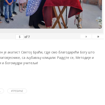
›
»
of
7
 је акатист Светој Браћи, гдје смо благодарећи Богу што
аговјеснике, са љубављу клицали: Радујте се, Методије и
и и богомудри учитељи!
А
#ТРЕБИЊЕ