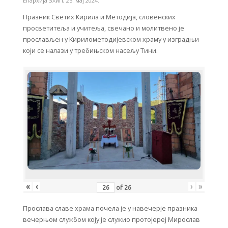
Епархија ЗХиП
,
25. мај 2024.
Празник Светих Кирила и Методија, словенских
просветитеља и учитеља, свечано и молитвено је
прослављен у Кирилометодијевском храму у изградњи
који се налази у требињском насељу Тини.
«
‹
›
»
of
26
Прослава славе храма почела је у навечерје празника
вечерњом службом коју је служио протојереј Мирослав