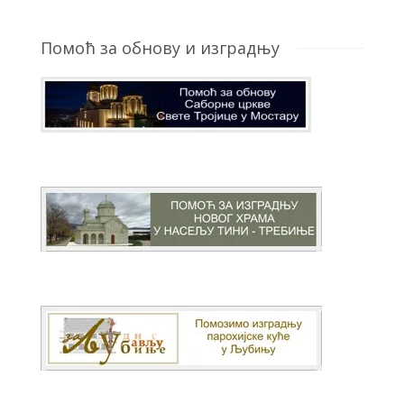
Помоћ за обнову и изградњу