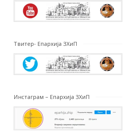
Твитер- Епархија ЗХиП
Инстаграм – Епархија ЗХиП