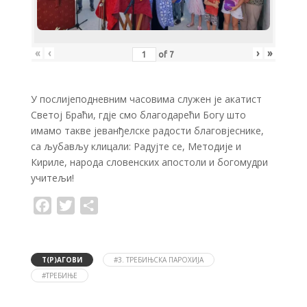
«
‹
›
»
of
7
У послијеподневним часовима служен је акатист
Светој Браћи, гдје смо благодарећи Богу што
имамо такве јеванђелске радости благовјеснике,
са љубављу клицали: Радујте се, Методије и
Кириле, народа словенских апостоли и богомудри
учитељи!
F
T
S
a
w
h
c
i
a
e
t
r
b
t
e
o
e
Т(Р)АГОВИ
#3. ТРЕБИЊСКА ПАРОХИЈА
o
r
#ТРЕБИЊЕ
k