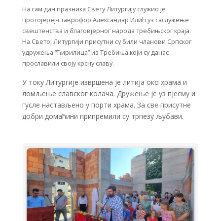
На сам дан празника Свету Литургију служио је
протојереј-ставрофор Александар Илић уз саслужење
свештенства и благовјерног народа требињског краја.
На Светој Литургији присутни су били чланови Српског
удружења “Ћирилица” из Требиња који су данас
прославили своју крсну славу.
У току Литургије извршена је литија око храма и
ломљење славског колача. Дружење је уз пјесму и
гусле настављено у порти храма. За све присутне
добри домаћини припремили су трпезу љубави.