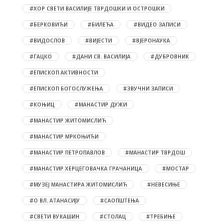
#ХОР СВЕТИ ВАСИЛИЈЕ ТВРДОШКИ И ОСТРОШКИ
#БЕРКОВИЋИ
#БИЛЕЋА
#ВИДЕО ЗАПИСИ
#ВИДОСЛОВ
#ВИЈЕСТИ
#ВЈЕРОНАУКА
#ГАЦКО
#ДАНИ СВ. ВАСИЛИЈА
#ДУБРОВНИК
#ЕПИСКОП АКТИВНОСТИ
#ЕПИСКОП БОГОСЛУЖЕЊА
#ЗВУЧНИ ЗАПИСИ
#КОЊИЦ
#МАНАСТИР ДУЖИ
#МАНАСТИР ЖИТОМИСЛИЋ
#МАНАСТИР МРКОЊИЋИ
#МАНАСТИР ПЕТРОПАВЛОВ
#МАНАСТИР ТВРДОШ
#МАНАСТИР ХЕРЦЕГОВАЧКА ГРАЧАНИЦА
#МОСТАР
#МУЗЕЈ МАНАСТИРА ЖИТОМИСЛИЋ
#НЕВЕСИЊЕ
#О ВЛ. АТАНАСИЈУ
#САОПШТЕЊА
#СВЕТИ ВУКАШИН
#СТОЛАЦ
#ТРЕБИЊЕ