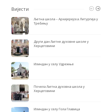
Вијести
Љетна школа – Архијерејска Литургија у
Требињу
Други дан Љетне духовне школе у
Херцеговини
Илиндан у селу Удрежње
Почела Љетна духовна школа у
Херцеговини
Илиндан у селу Гола Главица