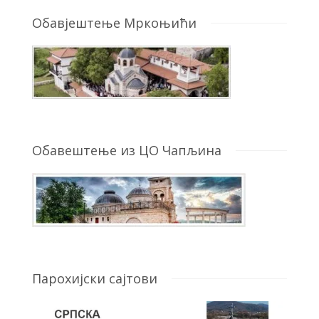
Обавјештење Мркоњићи
Обавештење из ЦО Чапљина
Парохијски сајтови