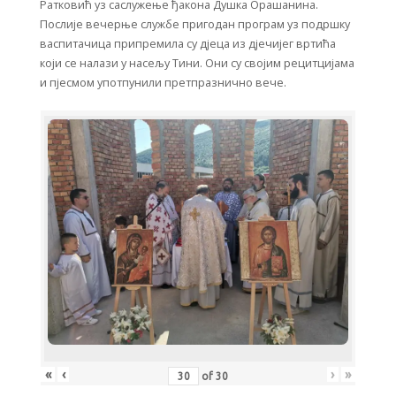
Ратковић уз саслужење ђакона Душка Орашанина.
Послије вечерње службе пригодан програм уз подршку
васпитачица припремила су дјеца из дјечијег вртића
који се налази у насељу Тини. Они су својим рецитцијама
и пјесмом употпунили претпразнично вече.
«
‹
›
»
of
30