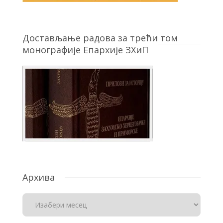
Достављање радова за трећи том
монографије Епархије ЗХиП
Архива