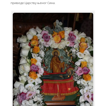
приведе Царству њеног Сина.