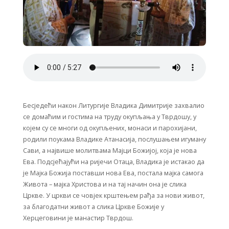
Бесједећи након Литургије Владика Димитрије захвалио
се домаћим и гостима на труду окупљања у Тврдошу, у
којем су се многи од окупљених, монаси и парохијани,
родили поукама Владике Атанасија, послушањем игуману
Сави, а највише молитвама Мајци Божијој, која је нова
Ева. Подсјећајући на ријечи Отаца, Владика је истакао да
је Мајка Божија поставши нова Ева, постала мајка самога
Живота – мајка Христова и на тај начин она је слика
Цркве. У цркви се човјек крштењем рађа за нови живот,
за благодатни живот а слика Цркве Божије у
Херцеговини је манастир Тврдош.