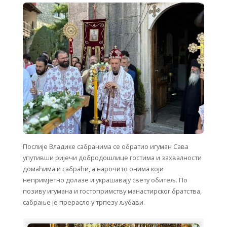
Послије Владике сабранима се обратио игуман Сава
упутивши ријечи добродошлице гостима и захвалности
домаћима и сабраћи, а нарочито онима који
непримјетно долазе и украшавају свету обитељ. По
позиву игумана и гостопримству манастирског братства,
сабрање је прерасло у трпезу љубави.