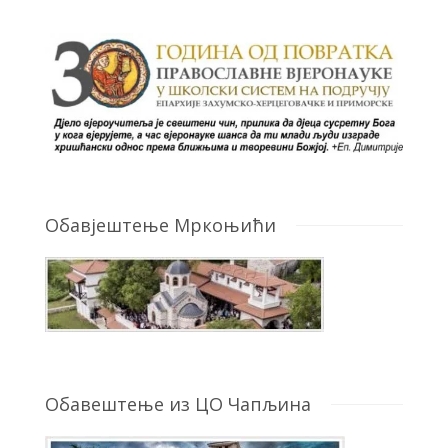
Обавјештење Мркоњићи
Обавештење из ЦО Чапљина