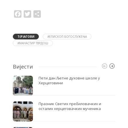
F
T
S
a
w
h
c
i
a
e
t
r
b
t
e
o
e
Т(Р)АГОВИ
#ЕПИСКОП БОГОСЛУЖЕЊА
o
r
#МАНАСТИР ТВРДОШ
k
Вијести
Пети дан Љетне духовне школе у
Херцеговини
Празник Светих пребиловачких и
осталих херцеговачких мученика