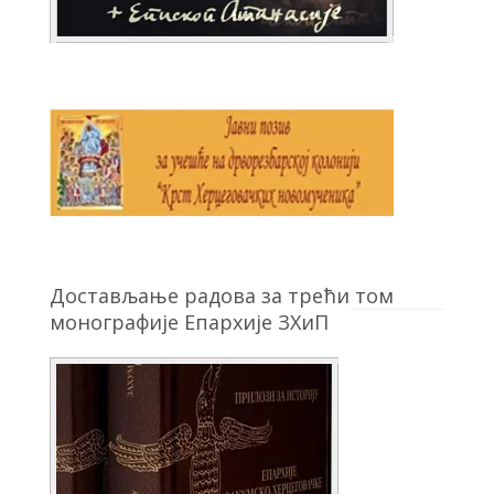
Достављање радова за трећи том
монографије Епархије ЗХиП