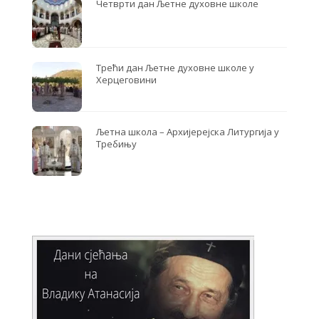
Четврти дан Љетне духовне школе
Трећи дан Љетне духовне школе у
Херцеговини
Љетна школа – Архијерејска Литургија у
Требињу