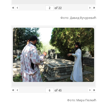
«
‹
›
»
of
22
Фото: Давид Вучуревић
«
‹
›
»
of
45
Фото: Мира Пелкић