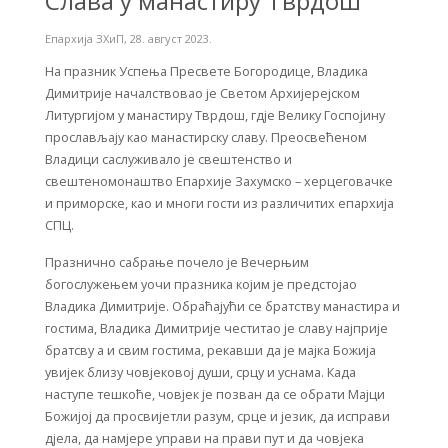
Слава у манастиру Тврдош
Епархија ЗХиП
,
28. август 2023.
На празник Успења Пресвете Богородице, Владика
Димитрије началствовао је Светом Архијерејском
Литургијом у манастиру Тврдош, гдје Велику Госпојину
прослављају као манастирску славу. Преосвећеном
Владици саслуживало је свештенство и
свештеномонаштво Епархије Захумско – херцеговачке
и приморске, као и многи гости из различитих епархија
СПЦ.
Празнично сабрање почело је Вечерњим
богослужењем уочи празника којим је предстојао
Владика Димитрије. Обраћајући се братству манастира и
гостима, Владика Димитрије честитао је славу најприје
братсву а и свим гостима, рекавши да je мајка Божија
увијек близу човјековој души, срцу и уснама. Када
наступе тешкоће, човјек је позван да се обрати Мајци
Божијој да просвијетли разум, срце и језик, да исправи
дјела, да намјере управи на прави пут и да човјека