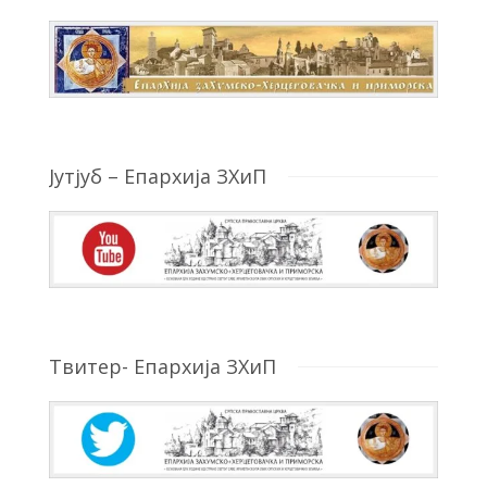
Јутјуб – Епархија ЗХиП
Твитер- Епархија ЗХиП