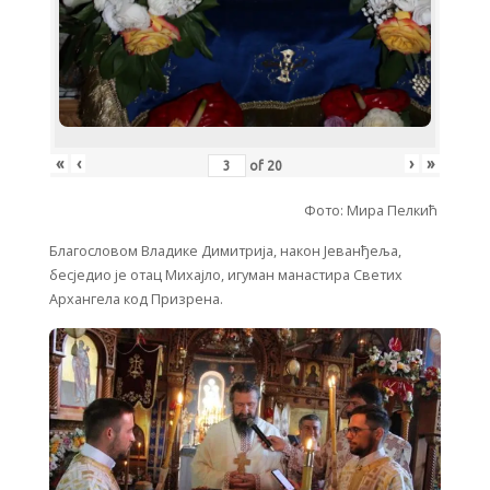
«
‹
›
»
of
20
Фото: Мира Пелкић
Благословом Владике Димитрија, након Јеванђеља,
бесједио је отац Михајло, игуман манастира Светих
Архангела код Призрена.