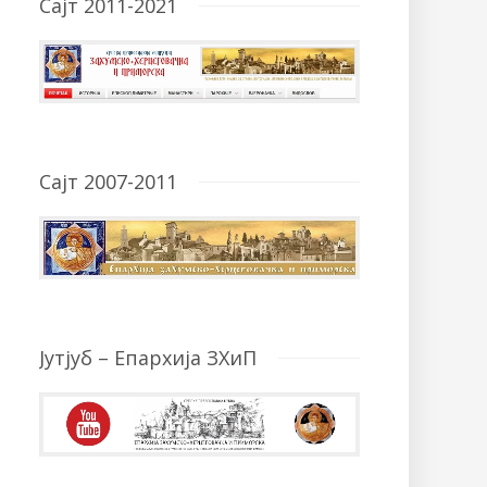
Сајт 2011-2021
Сајт 2007-2011
Јутјуб – Епархија ЗХиП