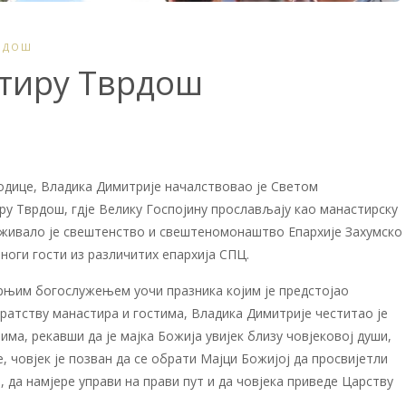
РДОШ
стиру Тврдош
одице, Владика Димитрије началствовао је Светом
ру Тврдош, гдје Велику Госпојину прослављају као манастирску
уживало је свештенство и свештеномонаштво Епархије Захумско
многи гости из различитих епархија СПЦ.
рњим богослужењем уочи празника којим је предстојао
ратству манастира и гостима, Владика Димитрије честитао је
тима, рекавши да je мајка Божија увијек близу човјековој души,
, човјек је позван да се обрати Мајци Божијој да просвијетли
ла, да намјере управи на прави пут и да човјека приведе Царству