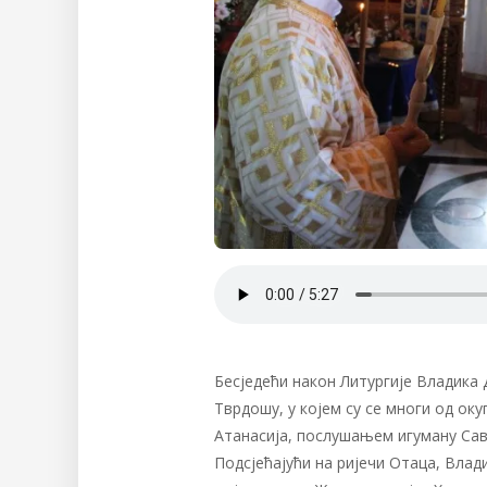
Бесједећи након Литургије Владика
Тврдошу, у којем су се многи од ок
Атанасија, послушањем игуману Сави
Подсјећајући на ријечи Отаца, Влад