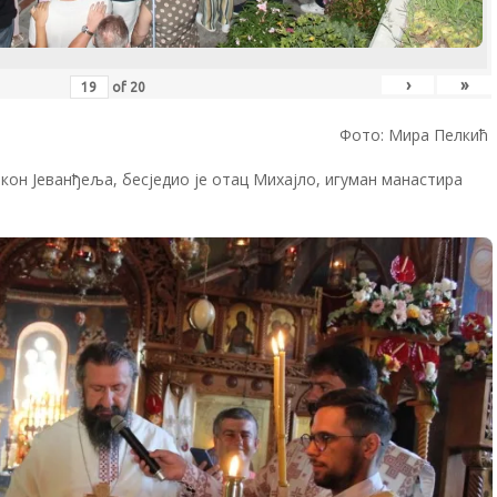
›
»
of
20
Фото: Мира Пелкић
кон Јеванђеља, бесједио је отац Михајло, игуман манастира