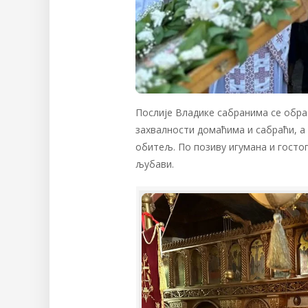
Послије Владике сабранима се обра
захвалности домаћима и сабраћи, а
обитељ. По позиву игумана и госто
љубави.