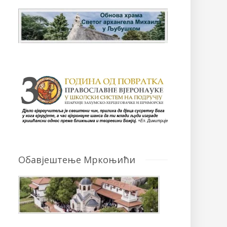
Обавјештење Мркоњићи