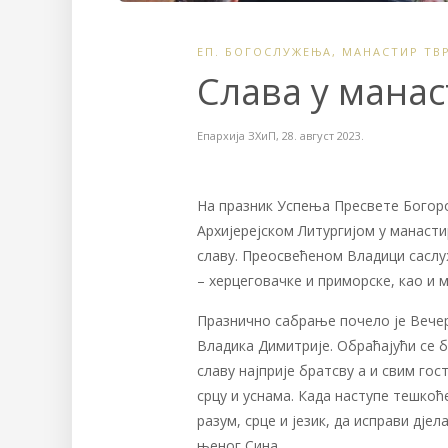
ЕП. БОГОСЛУЖЕЊА
,
МАНАСТИР ТВ
Слава у мана
Епархија ЗХиП
,
28. август 2023.
На празник Успења Пресвете Богор
Архијерејском Литургијом у манасти
славу. Преосвећеном Владици сасл
– херцеговачке и приморске, као и 
Празнично сабрање почело је Вече
Владика Димитрије. Обраћајући се б
славу најприје братсву а и свим гос
срцу и уснама. Када наступе тешкоће
разум, срце и језик, да исправи дје
њеног Сина.