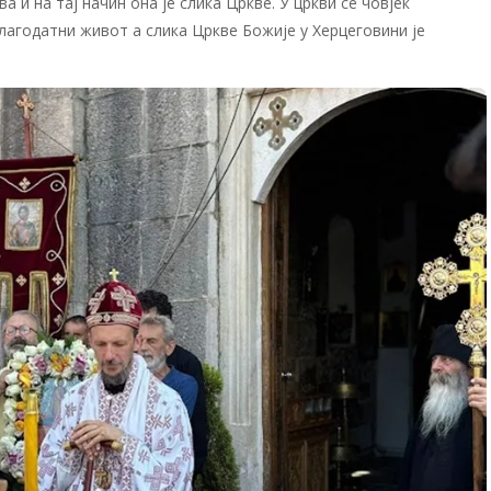
а и на тај начин она је слика Цркве. У цркви се човјек
лагодатни живот а слика Цркве Божије у Херцеговини је