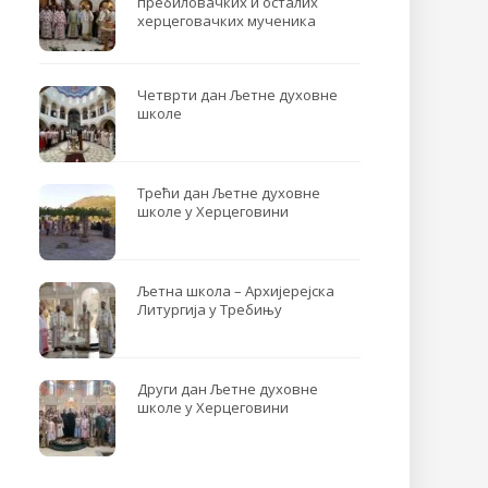
пребиловачких и осталих
херцеговачких мученика
Четврти дан Љетне духовне
школе
Трећи дан Љетне духовне
школе у Херцеговини
Љетна школа – Архијерејска
Литургија у Требињу
Други дан Љетне духовне
школе у Херцеговини