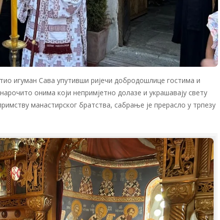
тио игуман Сава упутивши ријечи добродошлице гостима и
 нарочито онима који непримјетно долазе и украшавају свету
примству манастирског братства, сабрање је прерасло у трпезу