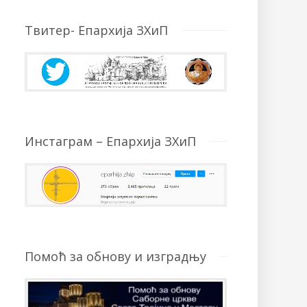
Твитер- Епархија ЗХиП
Инстаграм – Епархија ЗХиП
Помоћ за обнову и изградњу