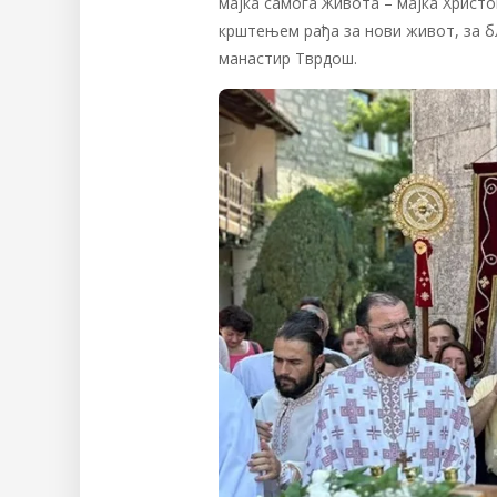
мајка самога Живота – мајка Христов
крштењем рађа за нови живот, за б
манастир Тврдош.