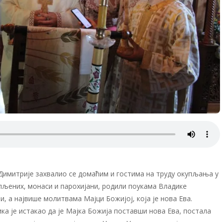
 Димитрије захвалио се домаћим и гостима на труду окупљања у
упљених, монаси и парохијани, родили поукама Владике
, а највише молитвама Мајци Божијој, која је нова Ева.
ика је истакао да је Мајка Божија поставши нова Ева, постала