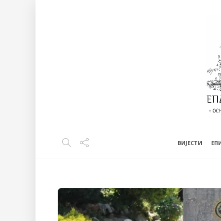
ВИЈЕСТИ
EП