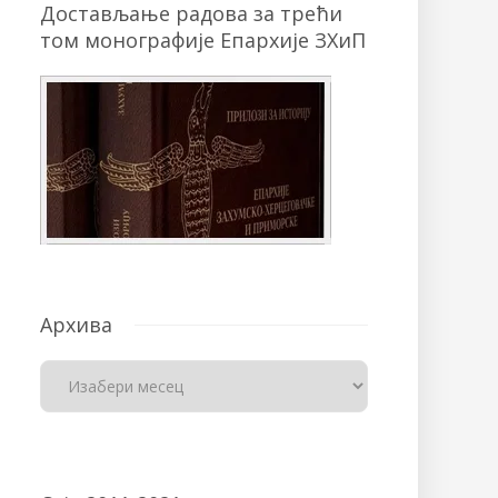
Достављање радова за трећи
том монографије Епархије ЗХиП
Архива