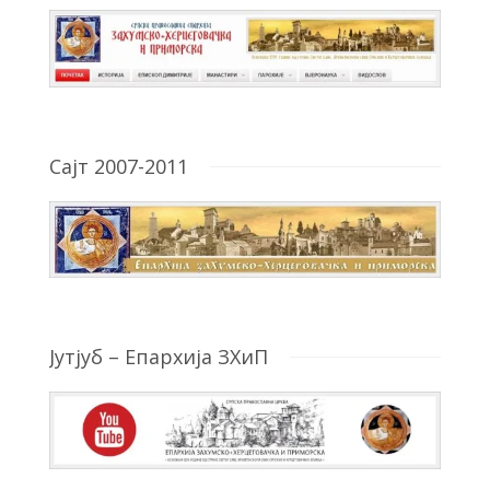
Сајт 2007-2011
Јутјуб – Епархија ЗХиП