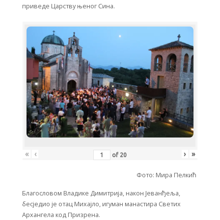
приведе Царству њеног Сина.
«
‹
›
»
of
20
Фото: Мира Пелкић
Благословом Владике Димитрија, након Јеванђеља,
бесједио је отац Михајло, игуман манастира Светих
Архангела код Призрена.