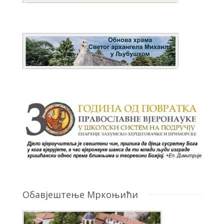
Обавјештење Мркоњићи