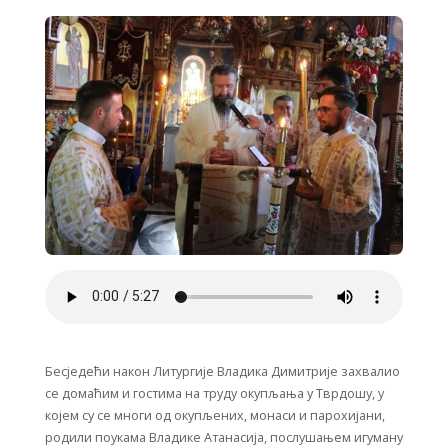
Бесједећи након Литургије Владика Димитрије захвалио
се домаћим и гостима на труду окупљања у Тврдошу, у
којем су се многи од окупљених, монаси и парохијани,
родили поукама Владике Атанасија, послушањем игуману