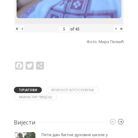
«
‹
›
»
of
45
Фото: Мира Пелкић
F
T
S
a
w
h
c
i
a
e
t
r
b
t
e
o
e
Т(Р)АГОВИ
#ЕПИСКОП БОГОСЛУЖЕЊА
o
r
#МАНАСТИР ТВРДОШ
k
Вијести
Пети дан Љетне духовне школе у