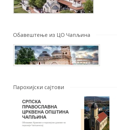
Обавештење из ЦО Чапљина
Парохијски сајтови