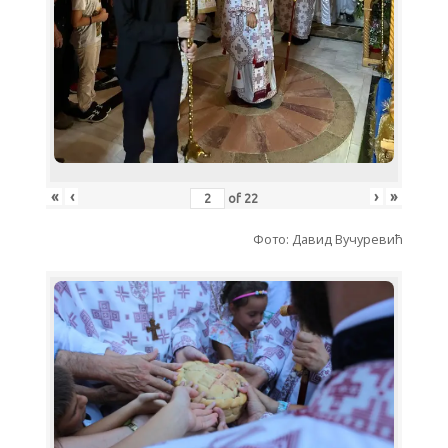
«
‹
›
»
of
22
Фото: Давид Вучуревић