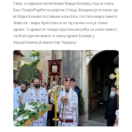
Сави, а највише молитвама Мајци Божијој, која је нова
Ева. Подсјећајући на ријечи Отаца, Владика је истакао да
је Мајка Божија поставши нова Ева, постала мајка самога
Живота – мајка Христова и на тај начин она је слика
Цркве. У цркви се човјек крштењем рађа за нови живот,
за благодатни живот а слика Цркве Божије у
Херцеговини је манастир Тврдош.