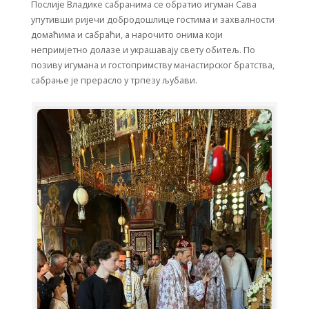
Послије Владике сабранима се обратио игуман Сава
упутивши ријечи добродошлице гостима и захвалности
домаћима и сабраћи, а нарочито онима који
непримјетно долазе и украшавају свету обитељ. По
позиву игумана и гостопримству манастирског братства,
сабрање је прерасло у трпезу љубави.