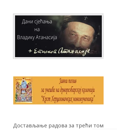
Достављање радова за трећи том