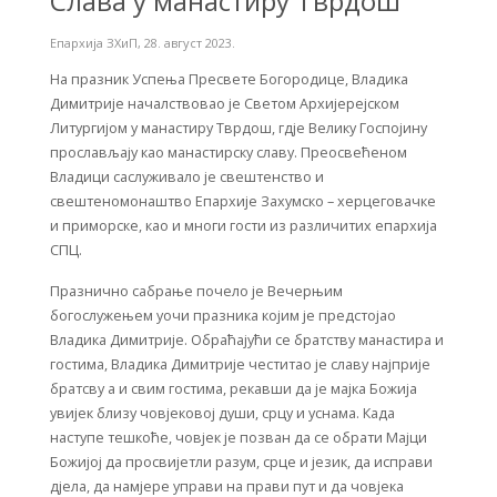
Слава у манастиру Тврдош
Епархија ЗХиП
,
28. август 2023.
На празник Успења Пресвете Богородице, Владика
Димитрије началствовао је Светом Архијерејском
Литургијом у манастиру Тврдош, гдје Велику Госпојину
прослављају као манастирску славу. Преосвећеном
Владици саслуживало је свештенство и
свештеномонаштво Епархије Захумско – херцеговачке
и приморске, као и многи гости из различитих епархија
СПЦ.
Празнично сабрање почело је Вечерњим
богослужењем уочи празника којим је предстојао
Владика Димитрије. Обраћајући се братству манастира и
гостима, Владика Димитрије честитао је славу најприје
братсву а и свим гостима, рекавши да je мајка Божија
увијек близу човјековој души, срцу и уснама. Када
наступе тешкоће, човјек је позван да се обрати Мајци
Божијој да просвијетли разум, срце и језик, да исправи
дјела, да намјере управи на прави пут и да човјека