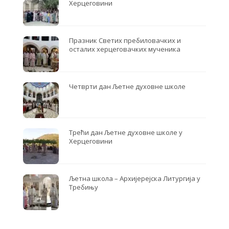
Херцеговини
Празник Светих пребиловачких и
осталих херцеговачких мученика
Четврти дан Љетне духовне школе
Трећи дан Љетне духовне школе у
Херцеговини
Љетна школа – Архијерејска Литургија у
Требињу