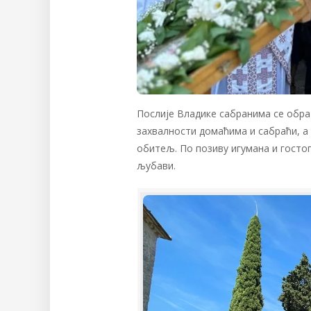
Послије Владике сабранима се обра
захвалности домаћима и сабраћи, а
обитељ. По позиву игумана и госто
љубави.