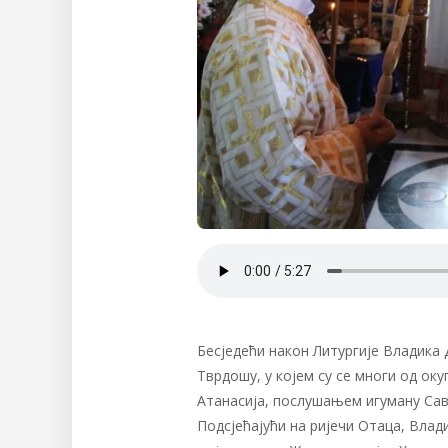
Бесједећи након Литургије Владика
Тврдошу, у којем су се многи од ок
Атанасија, послушањем игуману Сави
Подсјећајући на ријечи Отаца, Влад