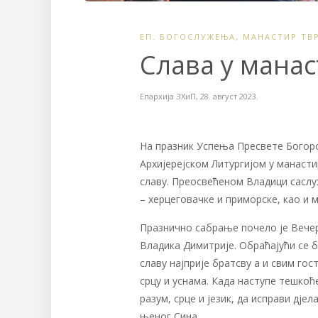
ЕП. БОГОСЛУЖЕЊА
,
МАНАСТИР ТВ
Слава у мана
Епархија ЗХиП
,
28. август 2023.
На празник Успења Пресвете Богор
Архијерејском Литургијом у манасти
славу. Преосвећеном Владици сасл
– херцеговачке и приморске, као и 
Празнично сабрање почело је Вече
Владика Димитрије. Обраћајући се б
славу најприје братсву а и свим гос
срцу и уснама. Када наступе тешкоће
разум, срце и језик, да исправи дје
њеног Сина.