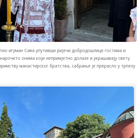
тио игуман Сава упутивши ријечи добродошлице гостима и
 нарочито онима који непримјетно долазе и украшавају свету
примству манастирског братства, сабрање је прерасло у трпезу