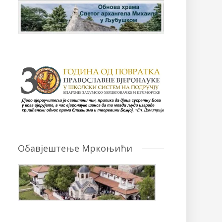
Обавјештење Мркоњићи