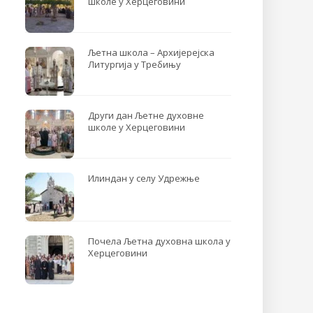
школе у Херцеговини
Љетна школа – Архијерејска
Литургија у Требињу
Други дан Љетне духовне
школе у Херцеговини
Илиндан у селу Удрежње
Почела Љетна духовна школа у
Херцеговини