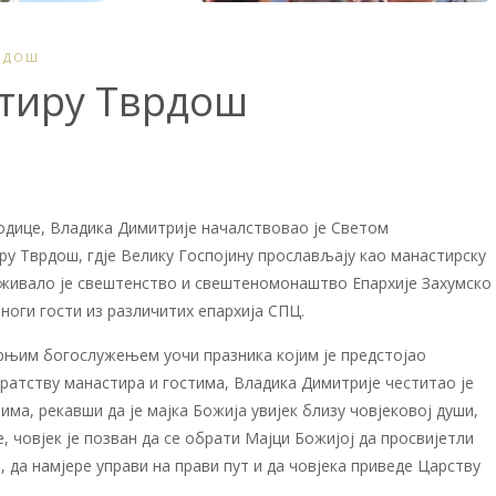
РДОШ
стиру Тврдош
одице, Владика Димитрије началствовао је Светом
ру Тврдош, гдје Велику Госпојину прослављају као манастирску
уживало је свештенство и свештеномонаштво Епархије Захумско
многи гости из различитих епархија СПЦ.
рњим богослужењем уочи празника којим је предстојао
ратству манастира и гостима, Владика Димитрије честитао је
тима, рекавши да je мајка Божија увијек близу човјековој души,
, човјек је позван да се обрати Мајци Божијој да просвијетли
ла, да намјере управи на прави пут и да човјека приведе Царству