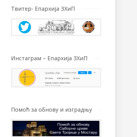
Твитер- Епархија ЗХиП
Инстаграм – Епархија ЗХиП
Помоћ за обнову и изградњу