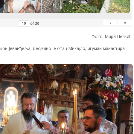
›
»
of
20
Фото: Мира Пелкић
кон Јеванђеља, бесједио је отац Михајло, игуман манастира