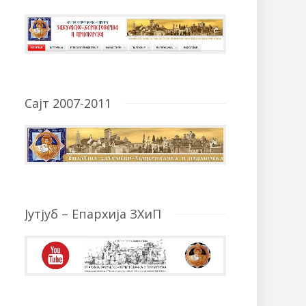
Сајт 2007-2011
Јутјуб – Епархија ЗХиП