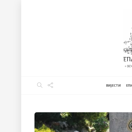
ВИЈЕСТИ
EП