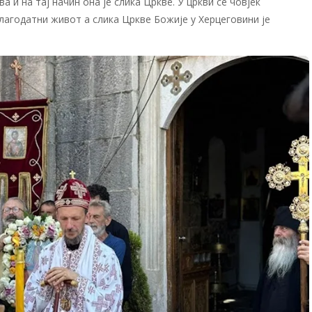
а и на тај начин она је слика Цркве. У цркви се човјек
лагодатни живот а слика Цркве Божије у Херцеговини је