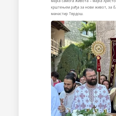
мајка самога Живота – мајка Христов
крштењем рађа за нови живот, за б
манастир Тврдош.