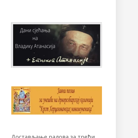
Достављање радова за трећи