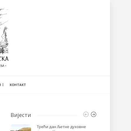
И
КОНТАКТ
Вијести
Трећи дан Љетне духовне