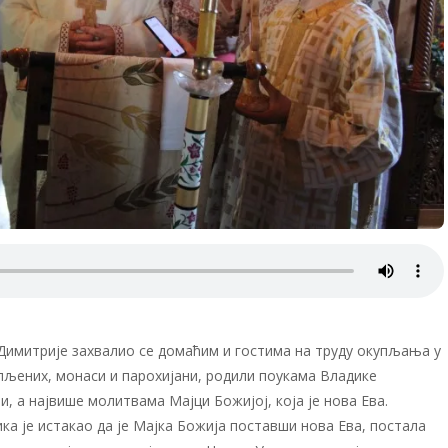
 Димитрије захвалио се домаћим и гостима на труду окупљања у
упљених, монаси и парохијани, родили поукама Владике
, а највише молитвама Мајци Божијој, која је нова Ева.
ика је истакао да је Мајка Божија поставши нова Ева, постала