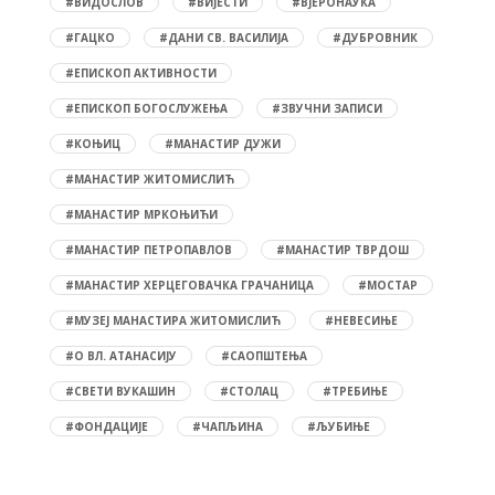
#ВИДОСЛОВ
#ВИЈЕСТИ
#ВЈЕРОНАУКА
#ГАЦКО
#ДАНИ СВ. ВАСИЛИЈА
#ДУБРОВНИК
#ЕПИСКОП АКТИВНОСТИ
#ЕПИСКОП БОГОСЛУЖЕЊА
#ЗВУЧНИ ЗАПИСИ
#КОЊИЦ
#МАНАСТИР ДУЖИ
#МАНАСТИР ЖИТОМИСЛИЋ
#МАНАСТИР МРКОЊИЋИ
#МАНАСТИР ПЕТРОПАВЛОВ
#МАНАСТИР ТВРДОШ
#МАНАСТИР ХЕРЦЕГОВАЧКА ГРАЧАНИЦА
#МОСТАР
#МУЗЕЈ МАНАСТИРА ЖИТОМИСЛИЋ
#НЕВЕСИЊЕ
#О ВЛ. АТАНАСИЈУ
#САОПШТЕЊА
#СВЕТИ ВУКАШИН
#СТОЛАЦ
#ТРЕБИЊЕ
#ФОНДАЦИЈЕ
#ЧАПЉИНА
#ЉУБИЊЕ