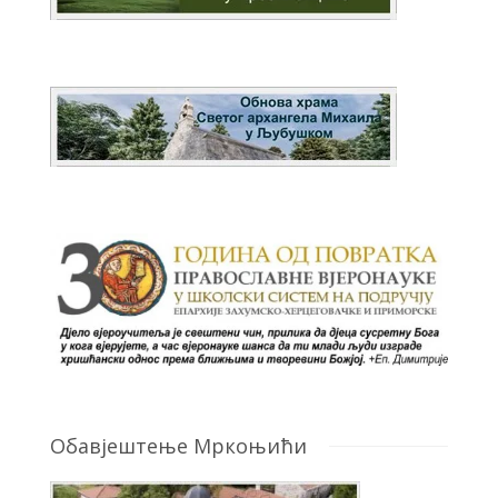
Обавјештење Мркоњићи