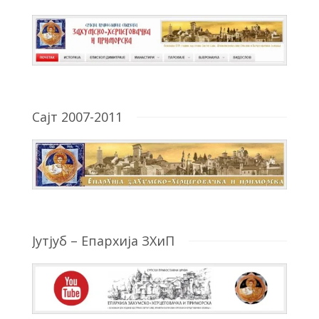
Сајт 2007-2011
Јутјуб – Епархија ЗХиП