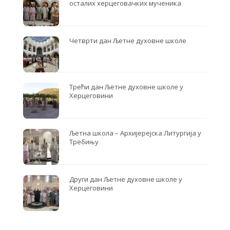
осталих херцеговачких мученика
Четврти дан Љетне духовне школе
Трећи дан Љетне духовне школе у
Херцеговини
Љетна школа – Архијерејска Литургија у
Требињу
Други дан Љетне духовне школе у
Херцеговини