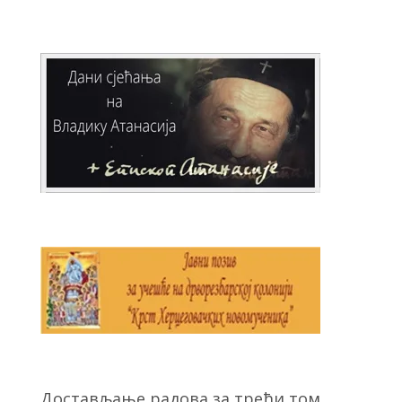
Достављање радова за трећи том