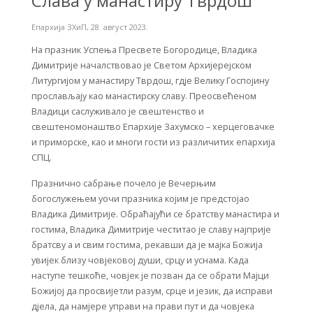
Слава у манастиру Тврдош
Епархија ЗХиП
,
28. август 2023.
На празник Успења Пресвете Богородице, Владика
Димитрије началствовао је Светом Архијерејском
Литургијом у манастиру Тврдош, гдје Велику Госпојину
прослављају као манастирску славу. Преосвећеном
Владици саслуживало је свештенство и
свештеномонаштво Епархије Захумско – херцеговачке
и приморске, као и многи гости из различитих епархија
СПЦ.
Празнично сабрање почело је Вечерњим
богослужењем уочи празника којим је предстојао
Владика Димитрије. Обраћајући се братству манастира и
гостима, Владика Димитрије честитао је славу најприје
братсву а и свим гостима, рекавши да je мајка Божија
увијек близу човјековој души, срцу и уснама. Када
наступе тешкоће, човјек је позван да се обрати Мајци
Божијој да просвијетли разум, срце и језик, да исправи
дјела, да намјере управи на прави пут и да човјека