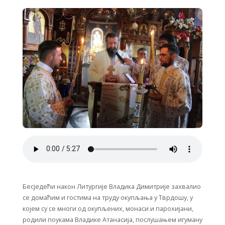
Бесједећи након Литургије Владика Димитрије захвалио
се домаћим и гостима на труду окупљања у Тврдошу, у
којем су се многи од окупљених, монаси и парохијани,
родили поукама Владике Атанасија, послушањем игуману