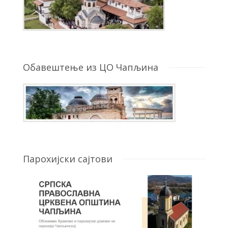
Обавештење из ЦО Чапљина
Парохијски сајтови