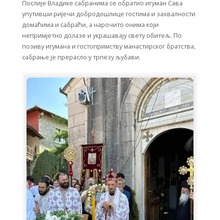
Послије Владике сабранима се обратио игуман Сава
упутивши ријечи добродошлице гостима и захвалности
домаћима и сабраћи, а нарочито онима који
непримјетно долазе и украшавају свету обитељ. По
позиву игумана и гостопримству манастирског братства,
сабрање је прерасло у трпезу љубави.