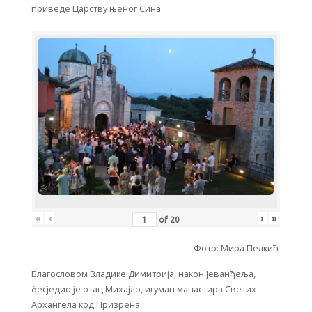
приведе Царству њеног Сина.
«
‹
›
»
of
20
Фото: Мира Пелкић
Благословом Владике Димитрија, након Јеванђеља,
бесједио је отац Михајло, игуман манастира Светих
Архангела код Призрена.