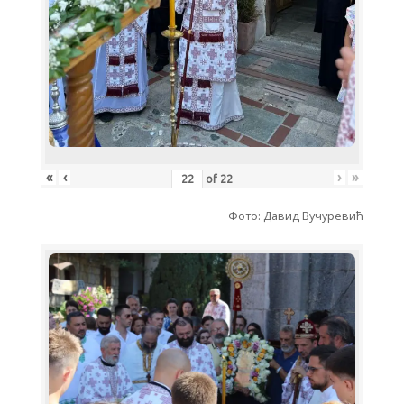
«
‹
›
»
of
22
Фото: Давид Вучуревић