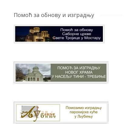
Помоћ за обнову и изградњу