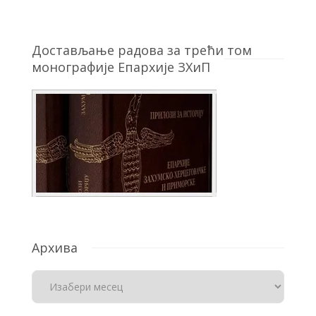
Достављање радова за трећи том
монографије Епархије ЗХиП
Архива