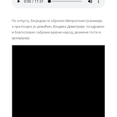
По отпусту, бесједом се обратио Митрополит Јоаникије,
а претходно је домаћин, Владика Димитрије, поздравио
и благословио сабрани вјерни народ, уважене госте и
архијереје.