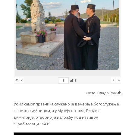
«
‹
›
»
of
8
Фото: Владо Ружић
Уочи самог празника служено је вечерње богослужење
са петохљебницом, а у Музеју жртава, Владика
Димитрије, отворио је изложбу под називом
“Пребиловци 1941”.