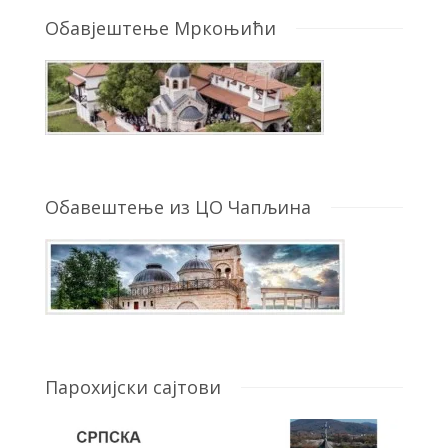
Обавјештење Мркоњићи
Обавештење из ЦО Чапљина
Парохијски сајтови