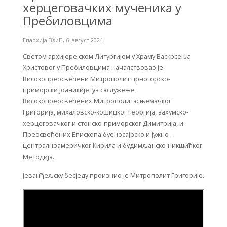
херцеговачких мученика у
Пребиловцима
Епархија ЗХиП
,
6. август 2024.
Светом архијерејском Литургијом у Храму Васкрсења
Христовог у Пребиловцима началствовао је
Високопреосвећени Митрополит црногорско-
приморски Јоаникије, уз саслужење
Високопреосвећених Митрополита: њемачког
Григорија, михаловско-кошицког Георгија, захумско-
херцеговачког и стонско-приморског Димитрија, и
Преосвећених Епископа буеносајрско и јужно-
централноамеричког Кирила и будимљанско-никшићког
Методија.
Јеванђељску бесједу произнио је Митрополит Григорије.