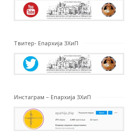
Твитер- Епархија ЗХиП
Инстаграм – Епархија ЗХиП