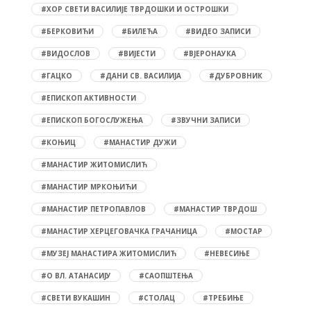
#ХОР СВЕТИ ВАСИЛИЈЕ ТВРДОШКИ И ОСТРОШКИ
#БЕРКОВИЋИ
#БИЛЕЋА
#ВИДЕО ЗАПИСИ
#ВИДОСЛОВ
#ВИЈЕСТИ
#ВЈЕРОНАУКА
#ГАЦКО
#ДАНИ СВ. ВАСИЛИЈА
#ДУБРОВНИК
#ЕПИСКОП АКТИВНОСТИ
#ЕПИСКОП БОГОСЛУЖЕЊА
#ЗВУЧНИ ЗАПИСИ
#КОЊИЦ
#МАНАСТИР ДУЖИ
#МАНАСТИР ЖИТОМИСЛИЋ
#МАНАСТИР МРКОЊИЋИ
#МАНАСТИР ПЕТРОПАВЛОВ
#МАНАСТИР ТВРДОШ
#МАНАСТИР ХЕРЦЕГОВАЧКА ГРАЧАНИЦА
#МОСТАР
#МУЗЕЈ МАНАСТИРА ЖИТОМИСЛИЋ
#НЕВЕСИЊЕ
#О ВЛ. АТАНАСИЈУ
#САОПШТЕЊА
#СВЕТИ ВУКАШИН
#СТОЛАЦ
#ТРЕБИЊЕ