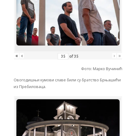
«
‹
›
»
of
35
Фото: Марко Вучинић
Овогодишњи кумови славе били су братство Брњашићи
из Пребиловаца.