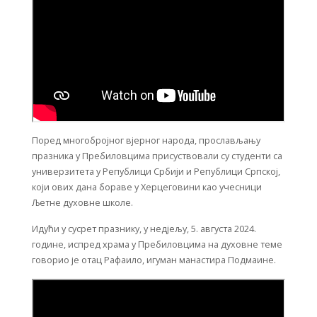
Поред многобројног вјерног народа, прослављању
празника у Пребиловцима присуствовали су студенти са
универзитета у Републици Србији и Републици Српској,
који ових дана бораве у Херцеговини као учесници
Љетне духовне школе.
Идући у сусрет празнику, у недјељу, 5. августа 2024.
године, испред храма у Пребиловцима на духовне теме
говорио је отац Рафаило, игуман манастира Подмаине.