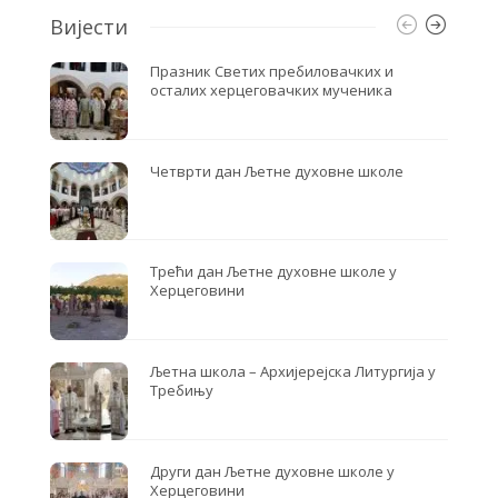
Вијести
Празник Светих пребиловачких и
осталих херцеговачких мученика
Четврти дан Љетне духовне школе
Трећи дан Љетне духовне школе у
Херцеговини
Љетна школа – Архијерејска Литургија у
Требињу
Други дан Љетне духовне школе у
Херцеговини