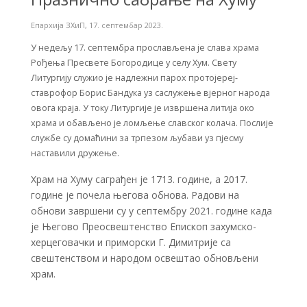
Епархија ЗХиП
,
17. септембар 2023.
У недељу 17. септембра прослављена је слава храма
Рођења Пресвете Богородице у селу Хум. Свету
Литургију служио је надлежни парох протојереј-
ставрофор Борис Бандука уз саслужење вјерног народа
овога краја. У току Литургије је извршена литија око
храма и обављено је ломљење славског колача. Послије
службе су домаћини за трпезом љубави уз пјесму
наставили дружење.
Храм на Хуму саграђен је 1713. године, а 2017.
године је почела његова обнова. Радови на
обнови завршени су у септембру 2021. године када
је Његово Преосвештенство Епископ захумско-
херцеговачки и приморски Г. Димитрије са
свештенством и народом освештао обновљени
храм.