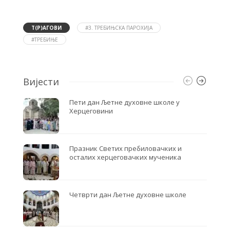
c
i
a
e
t
r
b
t
e
o
e
Т(Р)АГОВИ
#3. ТРЕБИЊСКА ПАРОХИЈА
o
r
#ТРЕБИЊЕ
k
Вијести
Пети дан Љетне духовне школе у
Херцеговини
Празник Светих пребиловачких и
осталих херцеговачких мученика
Четврти дан Љетне духовне школе