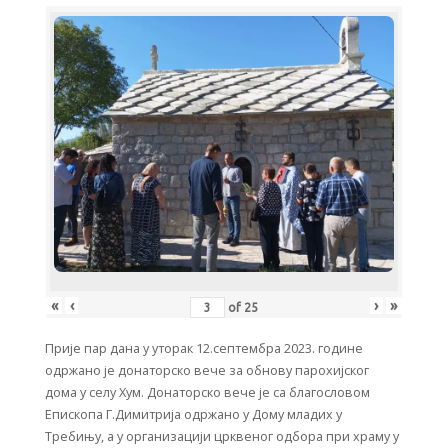
«
‹
›
»
of
25
Прије пар дана у уторак 12.септембра 2023. године
одржано је донаторско вече за обнову парохијског
дома у селу Хум. Донаторско вече је са благословом
Епископа Г.Димитрија одржано у Дому младих у
Требињу, а у организацији црквеног одбора при храму у