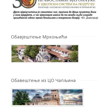
Обавјештење Мркоњићи
Обавештење из ЦО Чапљина