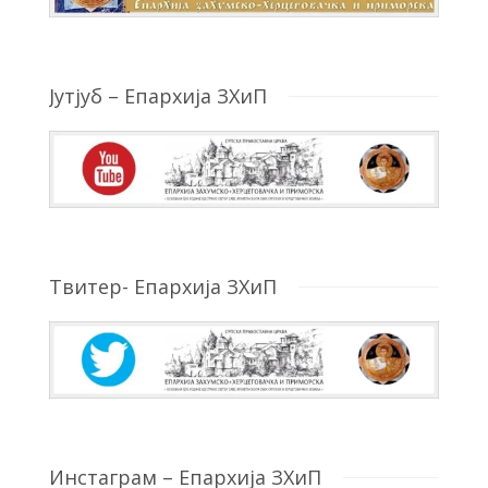
Јутјуб – Епархија ЗХиП
Твитер- Епархија ЗХиП
Инстаграм – Епархија ЗХиП