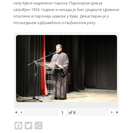
селу Хум и надлежног пароха. Парохијски дом је
саграђен 1933. године и некада је био сједиште Црквене
општине и парохије шумске у Хуму. Девастиран је у
посљедњем одбрамбено-отаџбинском рату.
«
‹
›
»
of
8
F
T
S
a
w
h