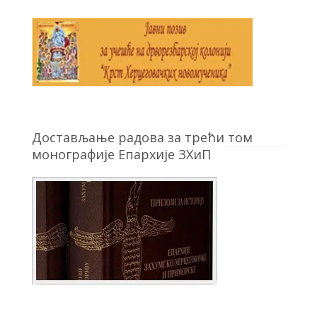
Достављање радова за трећи том
монографије Епархије ЗХиП