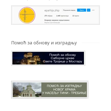
Помоћ за обнову и изградњу